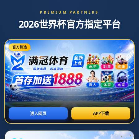
媒體人士認為廣東球隊的球員與教練需要
進行溝通 輸球不僅僅是技戰術問題.