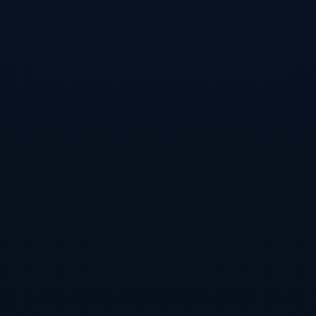
可能導致場上行動的分歧或延遲。报道称，有些球員在比賽
中常常表現出困惑，這將直接影響比賽的流暢性。
3. **球員情緒管理欠佳**
*心理層面同樣是溝通的重要範疇*。當球隊陷入困境時，球
員與教練之間如果缺乏溝通，可能導致個體情緒積壓和信心
受挫，進一步拖垮整體士氣。例如，某賽季廣東球隊核心球