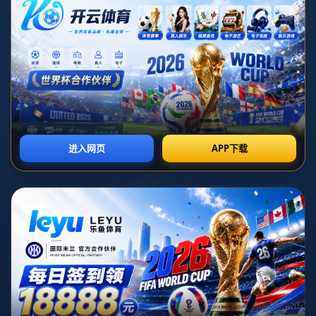
发布时间：2026-07-12T01:30:13+08:00
**米切尔砍下36分助力骑士豪取12连胜，公牛遗憾落败**
在近期一场激烈对决中，**克里夫兰骑士**在主场迎战芝加
哥公牛，以稳健的表现成功延续了自己的连胜纪录。**多诺
万·米切尔**毫无疑问是这场比赛的焦点人物，他用全面的
数据表现证明了自己的核心价值，**砍下36分8篮板**的同
时，引领球队全场压制对手。与此同时，**埃文·莫布里**
在内线持续发力，拿下醒目的“两双”数据。公牛方面，虽然
**扎克·拉文**砍下26分，但依旧未能带队逆转。从战术执
行到球员发挥，这场比赛可以说是一场骑士的完美演绎。
---
### **米切尔全面爆发，骑士赢在关键时刻**