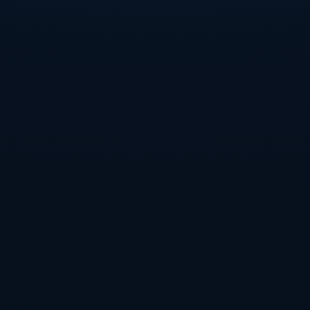
术，进一步深化内线打法。莫布里与中锋**贾莱特·阿伦**
组成的双塔发挥日益纯熟。他们不仅能够在防守端带来统治
力，同时还拉开了空间，为外线的射手群创造了更多机会。
在第三节时，莫布里一次关键的二次进攻成功吸引了全场的
欢呼。**他的成长路径让人不禁联想到早期的蒂姆·邓肯
——脚踏实地、攻守均衡，成为一支争冠球队的内线支柱也
许只是时间问题。**
---