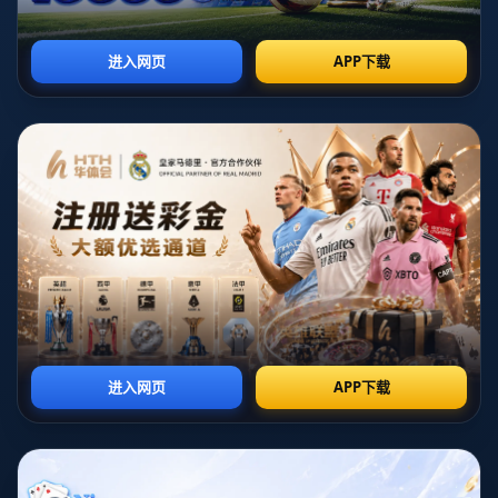
比赛自开局便进入紧张白热化。在第一节，**多诺万·米切
尔**延续了近期的火热状态，连续命中三分，带领骑士迅速
建立领先优势。与一般得分手不同，米切尔的得分方式多
样，无论是顶着防守的急停跳投还是突破后的巧妙上篮，都
展现了他作为联盟顶级后卫的杀伤力。米切尔本场的表现无
疑完美诠释了**“全场制霸”**的概念，**他不仅高效地贡献
36分，还在防守端为球队提供了强有力的支持**。
值得注意的是，骑士在第二节后半段一度被公牛压制，分差
被迫缩小到个位数。但米切尔在关键回合站了出来，他的几
次经典打法成功逆转局势。此外，他与队友**达里厄斯·加
兰**之间的配合默契十足，这种无缝衔接的打法极大增加了
骑士的进攻效率。
---