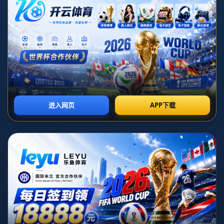
# 布斯克茨今夏留在巴萨，明年或赴美职联
在现代足球的世界里，许多传奇球员在职业生涯末期会选择
前往新的联赛挑战自我，或者充分利用自己的影响力推动足
球发展的全球化。根据最新消息，巴萨老将 *塞尔吉奥·布
斯克茨*（Sergio Busquets）计划在*今夏继续效力巴塞罗那
*，但未来很可能会选择加入**美国职业足球大联盟
（MLS）**，为自己的职业生涯开启新的篇章。
---
### **布斯克茨与巴萨之间的深厚纽带**
自2008年进入巴萨一线队以来，**布斯克茨**作为俱乐部和
西班牙国家队的中流砥柱，凭借其卓越的拦截能力、视野和
控球技术，成为了世界足坛最出色的后腰之一。他不仅是巴