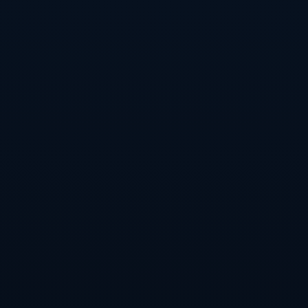
中，使得许多年龄稍长的球员能够发挥自身优势，并继续保
持竞争力。
外界预计，一旦布斯克茨加盟美职联，他的技术特点和影响
力将使他成为赛场上真正的“指挥官”。无论他选择哪支球
队，他优雅的踢球方式都将吸引大批球迷关注。
---