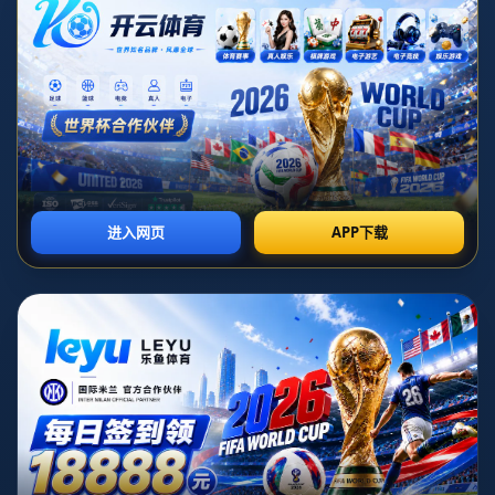
**拉什福德和波普因伤退出英格兰队！这意味着什么？**
近日，英格兰国家队经历了一个不小的打击，主力前锋**马
库斯·拉什福德**以及门将**尼克·波普**因伤退出了即将到
来的国家队比赛。这一突如其来的消息无疑为球队备战带来
了不小的阻碍，同时也让球迷们对英格兰队的表现增添了一
丝不确定性。这两位球员在球队中都有着重要的作用，他们
的缺席会如何影响三狮军团？更深层次地，这样的伤病潮该
如何有效应对？
### **拉什福德缺席的深远影响**
作为英格兰队的重要前锋之一，拉什福德在过去的几场国家
队比赛中凭借着**速度、技术和超强射门能力**，为球队贡
献了诸多关键进球。他自成名以来一直是英格兰锋线的“定