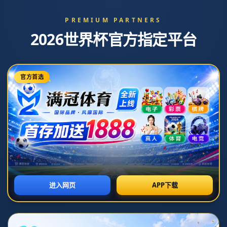
拉什福德和波普因傷退出英格蘭隊！.
发布时间：2026-07-12T01:30:13+08:00