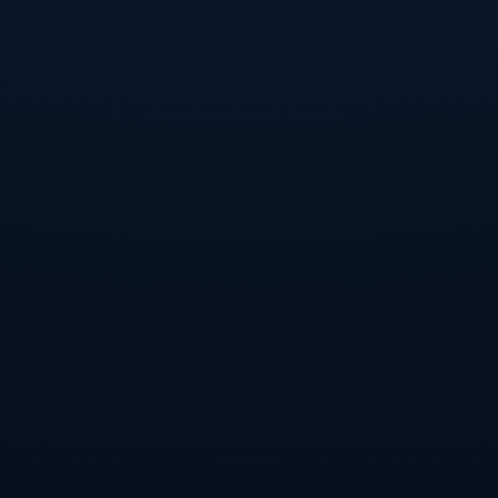
众，但在国际大赛上仍需时间验证自己的稳定性。在拉什福
德缺阵的情况下，英格兰可能会尝试转变战术，比如让攻击
更集中于中路，并加强中场球员的插上进攻，弥补左路的空
白。