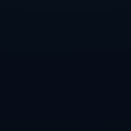
迅速崛起。谁能最终占据主力位置，很大程度上取决于南门
对对手的判断。
3. **阵容深度亟需加强**：拉什福德和波普的受伤再次暴露
了英格兰阵容的深度问题。虽然英格兰近年来涌现了不少天
才球员，但在顶级赛事中，板凳深度的作用往往决定最终结
果。球队管理层需要更加注重轮换与健康管理，以防止类似
的伤病潮持续冲击阵容。
### **案例分析：2018世界杯和伤病的教训**