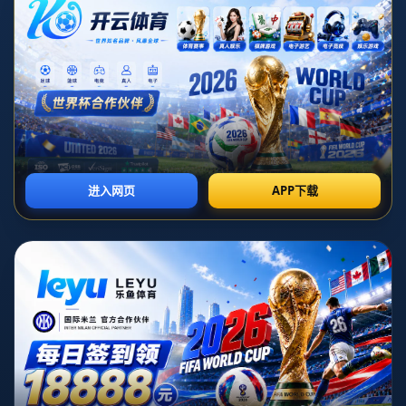
发布时间：2026-07-12T01:30:13+08:00
**科利莫尔：俱樂部應誠實對待球員，加拉格爾是一個例子
**
在現今職業足球的世界，球員的價值不僅在於他們場上的表
現，更在於他們背後凝聚的商業價值。俱樂部與球員之間的