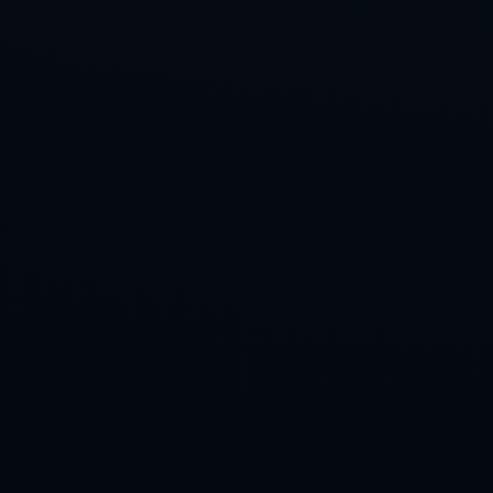
上一篇：索烏：貝林厄姆讓人記憶深刻，但皇馬陣中還有很多
下一篇：巴薩仍在支付梅西薪水！直至2025年！.
关于我们
公司简介
公司文化
主营业务
新闻动态
住宅装修
公司新闻
豪宅装修
行业动态