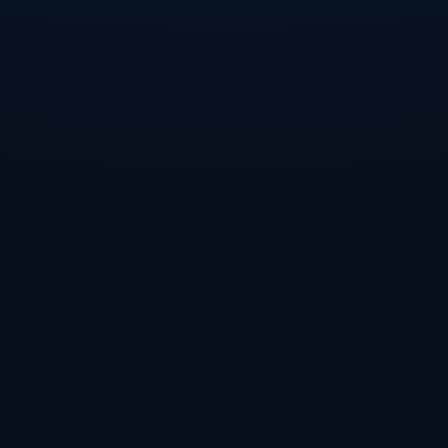
蘭的攻擊無法有效施展，而他的快速進攻則為荷蘭創造了多次得分機會。
刻，正是他的助攻讓荷蘭隊打入致勝一球，這無疑是他獲得**MVP**
力亦讓人刮目相看。他在與隊友的溝通中保持冷靜，時刻提醒著每一名球
提起。*歐足聯*公佈其為比賽中的**MVP**無疑為其職業生涯增添
迎來職業生涯的新高峰。