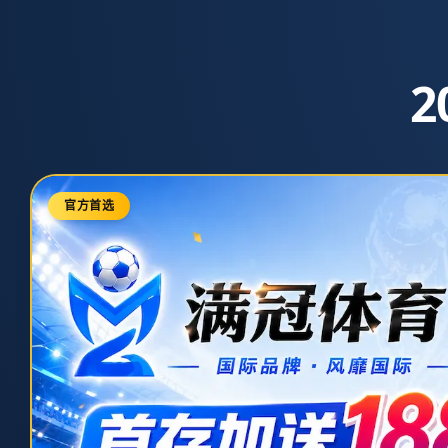
MENU
NEWS
新闻中心