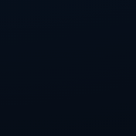
在他精彩的表現獲得了多次**MVP**榮譽後，成為球迷心
持。這次的**MVP**榮譽對他來說，既是一個里程碑，