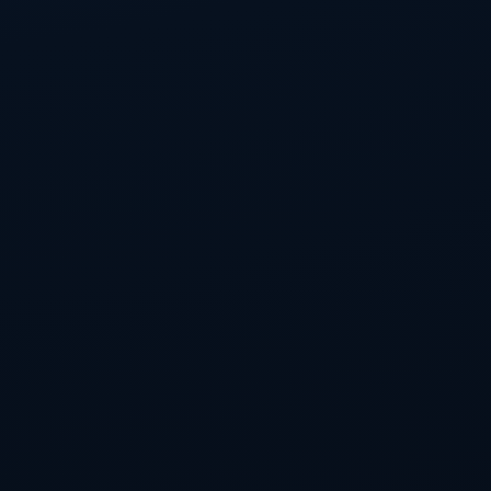
鄧弗裏斯用他的速度和耐力，不僅連續反覆地奔波於場上各
稱號的主因之一。
員的位置與責任。這種無形的領導力激勵著荷蘭隊在面對壓力
了亮點，也極可能開啟他更寬廣的職業道路。目前，已有多家歐