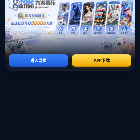
**丹尼尔斯的防守艺术**
令人印象深刻的不仅仅是杨的表现，丹尼尔斯也在比赛中展
现了杰出的防守能力。他全场共贡献了10分和惊人的8次抢
断，成为防守端的关键人物。他的防守不仅阻止了对手多次