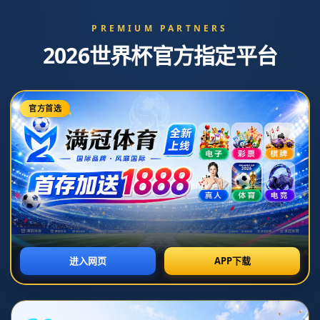
2022賽季中乙聯賽開賽時間.
发布时间：2026-07-12T01:30:13+08:00