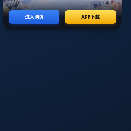
竟在哪里 如何快速稳定找到官方直播源 不被广告弹窗和盗
了 这些维度往往被无形打包 但真正影响你看球时是享受激情
的平台设置的唯一或主推访达路径 包括官网首页活动大横幅
可以从几个维度来综合判断 首先是 域名和品牌标识 真正的