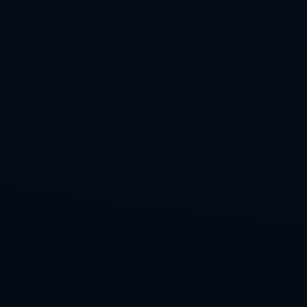
案例分析 某平台世界杯直播入口的成功与教训