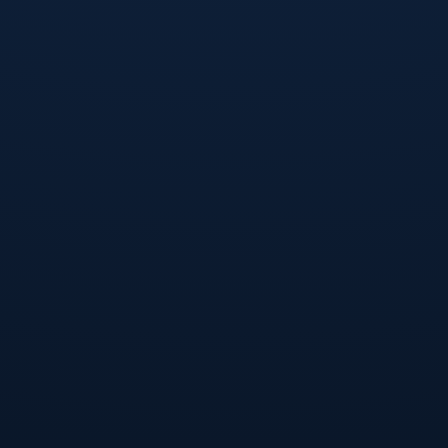
 LOGO 品牌名以及完善的版权信息和备案信息 其次是 合作与版权声
机构名称等 再者是 登录与支付体系 非正规网站往往通过廉价会员 弹窗
台 强调“免登录免费看所有高清信号”却没有任何版权提示 那么风险就几
给出一个简单的播放按钮 而是通过 内容分发 网络调度 多码率自适应 等
 选择心仪的场次 甚至在赛事开始前收到预约提醒 这些都体现了平台在体
勤路上无缝切换 有的还会在世界杯入口专区中嵌入数据看板 提供实时控球率