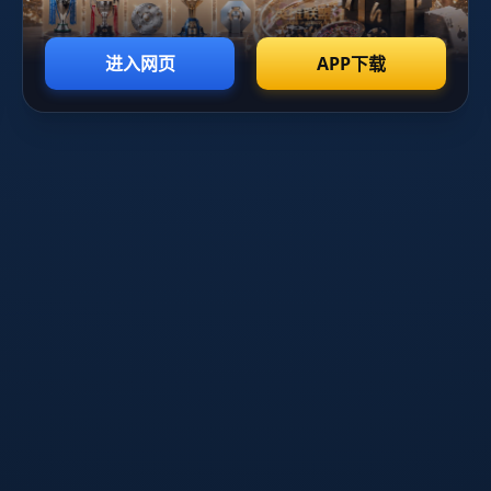
全面解读世界杯直播入口官网平台
发布时间：2026-07-12T01:30:13+08:00
比赛战术和豪门对决 而是一个更现实的问题 世界杯直播入口官网平台究
入口 已经成为球迷通往绿茵场的第一道门槛 也决定了观赛体验的上限
 版权合法性 技术稳定性 用户体验设计 对于普通观众来说 只要入口找对
杯直播入口官网平台 通常指由赛事版权方 转播机构 或与之签订授权协议
对外展示赛事资源的窗口 也是技术和服务能力的集中出口
大量链接 其中不乏命名相似甚至页面设计极像官方的网站 要辨别官方平台 