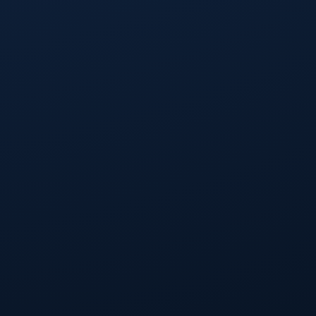
明 正规的世界杯直播入口官网平台会在页面显著位置展示与国
投注链接等方式快速变现 而官方平台会采用更成熟的账户体系
乎写在屏幕上了
一整套方案保障全球不同地区用户流畅观赛 当你点击世界杯直
验层面的用心设计 优秀的平台会通过多终端打通 实现网页端
 射门次数 位置热力图等数据 让用户在一个统一入口下完成从