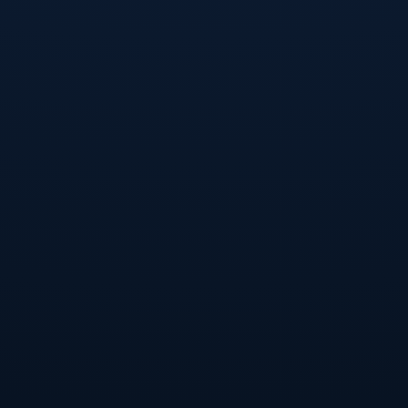
當球員和教練未能在日常訓練中建立起有效的溝通習慣，在
比賽壓力下往往會導致場上合作失誤。例如，某些被關注的
比賽中，廣東球隊一次快速反擊的機會因為球員之間的錯位
和分工不明錯失良機，這種失誤的背後正是隊內溝通不足的
縮影。
2. **指令傳遞不清晰**
教練的戰術安排如果未能有效地傳遞到每一位球員個體，則