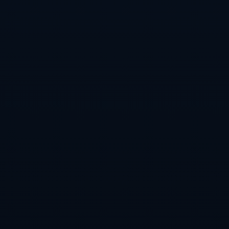
### **增強溝通的重要策略**
要改善廣東球隊目前的情況，關鍵在於建立有效的溝通橋
梁，並提升整體團隊的凝聚力和執行力。以下為一些關鍵策
略：