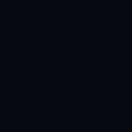
- **引入心理諮詢機制**：解決球員面對壓力時的心理問
題，助其重新建立自信。
- **多模式溝通訓練**：包括語言溝通和場上肢體信號的配
合，使比賽更高效流暢。
**結語**