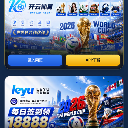
发布时间：2026-07-12T01:30:13+08:00
**媒體人士認為廣東球隊的球員與教練需要進行溝通，輸球
不僅僅是技戰術問題**
隨著廣東球隊最近在比賽中的表現受到了廣泛關注，有媒體
人士提出，這支傳統強隊的連續失利並不是單純的技戰術問
題，更大程度上是來自球員與教練之間溝通的不暢和團隊內
部協作的缺失。*真正優秀的球隊，技戰術固然關鍵，但更
重要的是內部的凝聚力與協同性。*這篇文章就將圍繞廣東
球隊的現狀，分析溝通對一支球隊的重大影響，同時探討領
導力和團隊合作的重要性。
---
### **比賽輸球，根源不僅僅是技戰術**