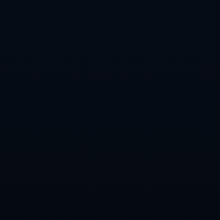
行力。结果显而易见，他已经从一名普通的轮转球员，发展
成为承担更多责任的关键棋子。
森林狼高层也在不同场合透露对麦克丹尼尔斯的支持，并计
划增加更加多样化的训练资源，让他逐步弥补进攻端的“短
板”。戈贝尔对此也颇为期待，他表示：“看到麦克丹尼尔斯
持续进步，真的让我觉得这支球队未来更有希望了。”
---
**麦克丹尼尔斯的故事**是一代默默无闻但全力以赴的球员
的典型案例。他的辛勤付出不仅得到了队友的赞誉，也为他
自己在NBA的成长之路铺平了道路。在森林狼队中，他或
许不会是最抢眼的那一个，但却是不可缺少的存在。正如戈
贝尔所说，**“看到他的进步真是太好了！”**这个评价背
后，藏着的是努力、付出和脚踏实地的拼搏精神，这些才是
篮球真正的不朽内核。