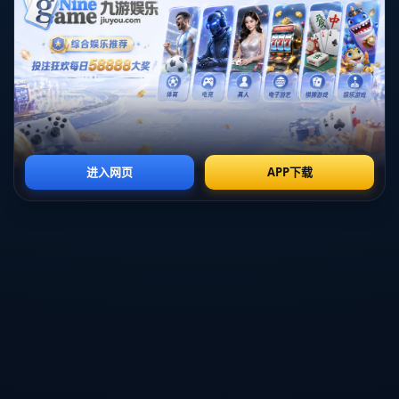
作为**森林狼队**的一员，麦克丹尼尔斯专注于防守、篮板
和那些鲜有人愿意关注的细节。他深知，篮球比赛远不止得
分与抢镜，它是一项需要整体推动的运动，而他愿意扛起支
持团队的那部分责任。戈贝尔在采访时提到：“**麦克丹尼
尔斯不仅仅是完成自己的职责，他还能在关键时刻挺身而
出，帮助球队找到突破口。**”
这样的评价并非凭空捏造，还可以通过数据来验证。在
2022-23赛季中，麦克丹尼尔斯在防守端的表现令人刮目相
看，他多次在防守对方顶尖得分手时展现极强的身体对抗能
力。他的团队合作精神也在数据中体现出来——提供关键助
攻、场均干扰投篮的数据显著提高。不出意外，这些细节数
据反映他对胜利的贡献是不可忽略的。
---