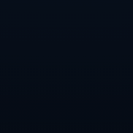
### **从伊斯科的遗憾反思职业规划**
伊斯科的经历为许多年轻球员提供了反思的模板。一位才能
横溢的球员如何在捍卫个人发展与适应球队框架中保持平
衡？在豪门的吸引力与竞争压力之间，该如何理性做出选
择？这些问题对每位职业球员都有现实意义。
对于年轻的足球运动员而言，过早或过晚离开某个俱乐部都