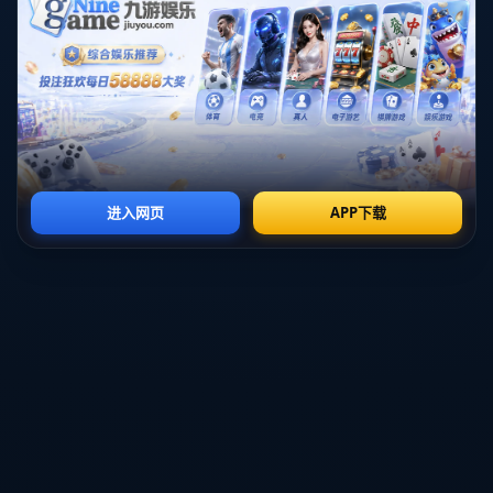
以同样成功转会后的案例为例，莫拉塔在离开皇马后先后效
力于尤文图斯和切尔西，其发挥相比留队时得到了更高的评
价。而乌尔德加德（厄德高）在被皇马外租后找到了稳定的
发挥节奏，也说明离开豪门可能让球员获得更大的自由去发
展自我。
### **离开皇马或许是更好的机会**