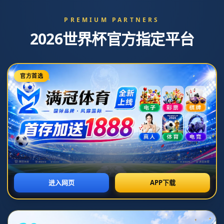
伊斯科：我應該更早離開皇馬.
发布时间：2026-07-12T01:30:13+08:00