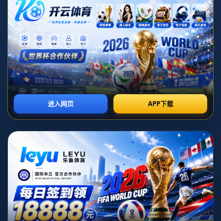
发布时间：2026-07-12T01:30:13+08:00
## **到來了繼恒大，廣州隊迎來新一代年輕人，盼重返榮
耀之路**
廣州足球曾是中國足球歷史上不可忽視的一部分，尤其是在
廣州恒大（現廣州隊）輝煌年代，球隊多次稱霸中超賽場，