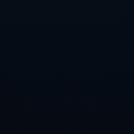
土重來。
### **廣州足球復興的未來在於執著與耐心**
**重返榮耀**並非一日之功，也不是靠偶然巧合可以實現的
奇蹟。對於新一代的廣州隊而言，眼下最大的課題仍然是*
耐心與穩定*：耐心培養年輕球員、在穩定陣容基礎上逐步