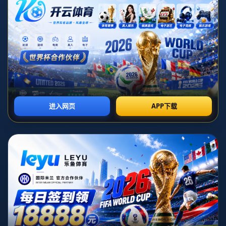
**付政浩談裁判判罰尺度的變化及其公正性：如何兼顧規範
與竞技公平？**
在競技體育的舞台上，裁判的判罰與尺度變化一直是影響比
賽結果和觀眾情緒的重要因素。無論是足球場上的越位判
罰，還是籃球比賽中的犯規吹罰，裁判的每一個決定都可能
引發巨大爭議。而隨著科技進步與規則演進，裁判判罰尺度
的變化和其公正性的討論也逐漸擺上台面。正如體育評論員
**付政浩**所深入剖析的那樣，判罰尺度調整不僅牽涉比賽
規範，還需在公平與人性之間尋求微妙的平衡。
### 判罰尺度的演變與背景
近年來，各種賽事的判罰尺度逐漸發生了明顯的變化。以足
球為例，引入**VAR（視頻助理裁判技術）**后，裁判能