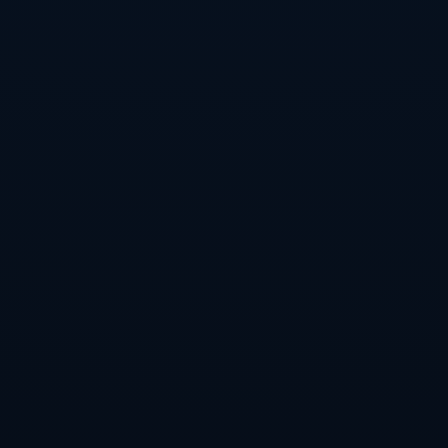
舉一個典型案例：2022年世界杯中，阿根廷對荷蘭的四分之
一決賽曾因多次場上判罰引發了網絡熱議。裁判在比賽中針
對兩邊多次出示黃牌，一些觀眾認為這是在嚴格執行規則，
而另一些則指責裁判無法維持比賽流暢性，導致情緒過度升
級。**付政浩**評論認為，過於嚴格的尺度或放鬆的執法，
若脫離比賽本身的情境，便會削弱罰則的公正性與教育意
義。