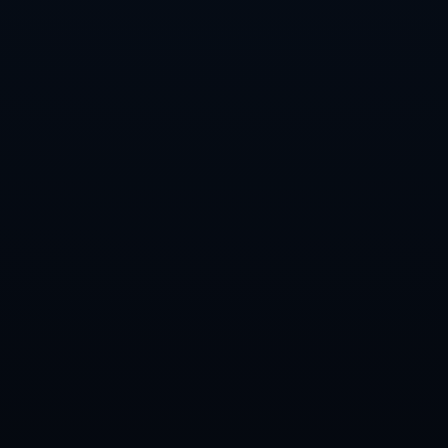
汲取灵感，不断改进自己的训练策略，为实现各自的**体育
理想**而奋斗。
综上所述，周通的成功不仅是他个人的荣耀，更是新西兰体
育精神的体现。从他的故事中，我们看到了**坚持、团队合
作、科学管理和精神修炼**的巨大力量。这些，正是新西兰
奥运冠军背后不为人知的秘密秘诀。
上一篇：薛思佳堅定信心 上海勇於投資與拼搏 每位參賽者皆展現自身價值.
下一篇：利物浦主帥克洛普宣布確認若塔受傷無緣本賽季比賽.