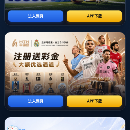
战绩依然起伏不定。于是在行业内备受尊重的**李基珩**成
为新选。
**李基珩：韩国教练的丰富履历**
李基珩以其丰富的教练经验而闻名。他在韩国国内多支球队
执教多年，凭借独到的技战术理念和出色的管理能力，赢得
了球迷和业内人士的赞誉。*李基珩*不仅具有理论知识，更
有实践操作能力，这使他在应对各种复杂局面时游刃有余。
他的到来，或许能为延边龙鼎注入新的活力和思路。