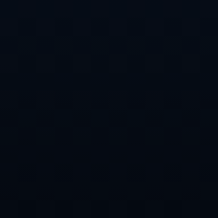
延边龙鼎的*二度换帅*正如一场比赛中的关键调整，成败与
否还需时间验证。然而李基珩的到来，为球队迎来新的契机
和挑战。通过他的领导，期待延边龙鼎能在未来的比赛中重
现辉煌。李基珩能否带领球队实现目标、取得突破，成为众
多球迷和业界瞩目的焦点。
上一篇：法甲第4輪裏昂1-4巴黎聖日耳曼 姆巴佩兩球 阿森西奧傳射 巴黎大勝裏昂！.