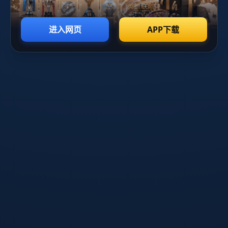
波斯特科格魯：不喜歡VAR 技術無法杜絕誤判
发布时间：2026-07-12T01:30:13+08:00
的焦点之一。许多人将其视为公正比赛的利器，但也有人对此持保留态度。
**他本人并不喜欢VAR，因为它不仅无法完全杜绝误判，甚至可能让比
的准则。然而，人类总会犯错，不少关键比赛因此被误判影响，这正是VA
至球迷反映，通过慢放回放的微小争议频频导致比赛中断，影响了比赛的流
灵魂在于真实、原始的人性和情感，而过度依赖技术可能让比赛的意义变得