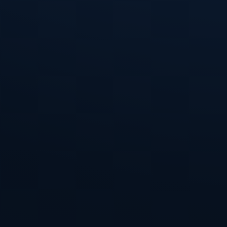
波斯特科格鲁强调，足球是一项与人情和情绪深度交织的项目