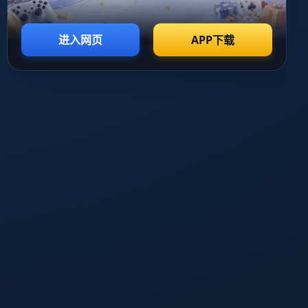
.
而本赛季英超热刺主帅安吉·波斯特科格鲁的一番言论再次让
赛失去人性化的灵魂。**
R诞生的初衷——通过技术手段尽可能减少错漏。然而，实践
畅性和观赏性。
机械化。他说，**“我喜欢足球的热血与不确定性，VAR