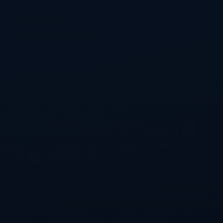
让人情绪跌宕，但也逐渐让许多球迷感到疲惫。波斯特科格鲁
。
今一些联赛已经在尝试调整VAR的使用方式，例如限定回放
平衡，而这或许是未来足球发展的关键。