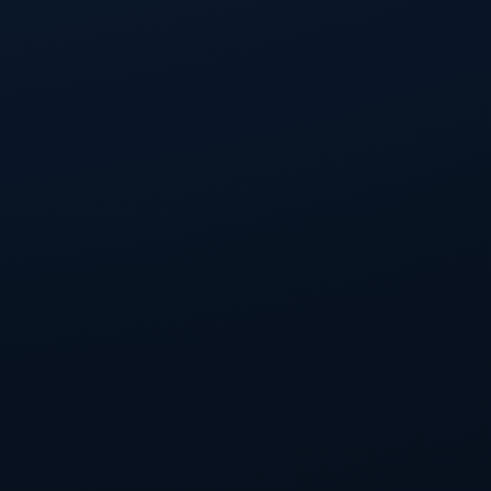
足球的核心魅力，而这些时刻却可能因VAR的冷静分析戛然