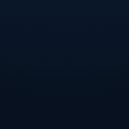
，突然的“暂停按钮”会削弱这一情感连接。“场上瞬间的激情时刻往往是