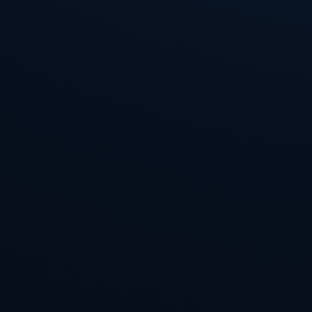
**高效利用数据分析，优化进攻策略**
如今，**数据分析**在足球策略的制定中扮演着重要角
比赛后的数据总结。他们通过数据找出进攻中的失误和机会，
**案例分析：莱斯特城的成功之道**
莱斯特城在2015-16赛季赢得英超冠军的历程就是一个
锋瓦尔迪在前场无数次面对门将时，那种淡定和从容的表现
综上所述，在当今高水平的足球比赛中，**创造更多破门机
队管理者与教练们应积极采用各种创新手段，以打造出更加