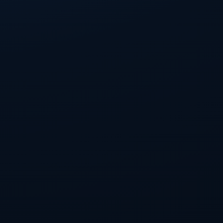
的防守特点。例如，利物浦在克洛普的带领下，极其重视每场
线，简洁而高效的进攻方式使得每次反击都充满威胁。主要中
不仅要提升技术能力，还需不断加强心理素质的训练。因此，球