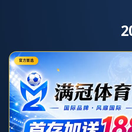
MENU
NEWS
新闻中心