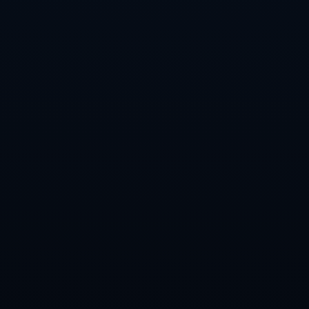
聯賽積分迫在眉睫.
牙2-0勝蘇格蘭排第二.
联系我们