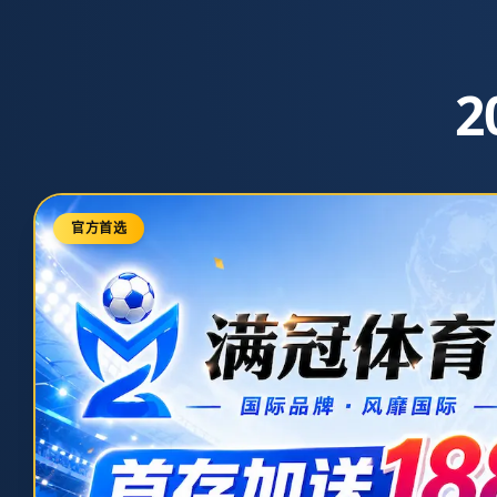
MENU
NEWS
新闻中心