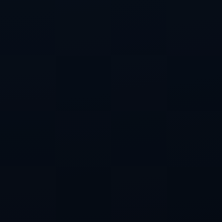
，正以不屈的斗志和无畏的态度，书写着属于自己的传奇篇