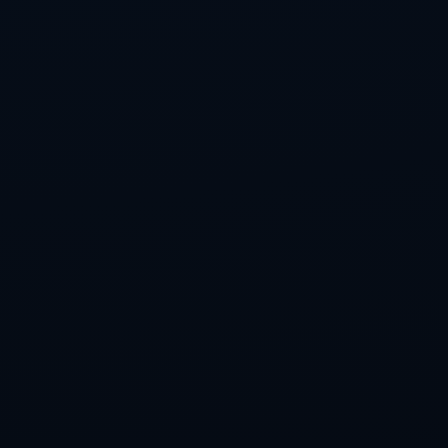
**阿萊克斯·多瑟特**首次入選，這不僅是對他聯賽出色
力令球迷期待。