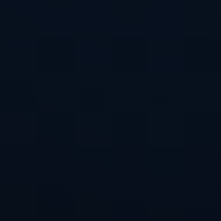
2023年11月臨近，**法國足協**再度吸引了足球迷的
配的策略與戰術思維。本文將帶您全面解讀這次大名單的亮
## **明星球員悉數登場，穩定軍心**
毫無意外，法國足協此次公布的名單中包括了多位世界級巨
與國家隊的關鍵進球。
中場方面，皇馬核心**愛德華多·卡馬文加**和拜仁慕尼