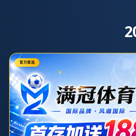
MENU
NEWS
新闻中心