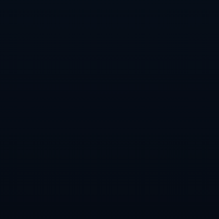
選拔，並給予了幾位新秀展示自己的機會。例如，來自法甲摩納哥天才中鋒
萊比錫紅牛的邊後衛**庫里巴利**也榜上有名，他的快速插上和防守能