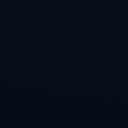
名的「鋼鐵後衛」**瓦拉內**和**盧卡斯·埃爾南德斯*