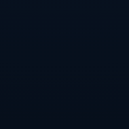
眼球，正式公布了本次歐洲國家聯賽的**國家隊大名單**。這份名單不僅
點，並展望法國隊如何在即將到來的賽事中繼續搶灘歐陸賽場。
星。*隊長基利安·姆巴佩*依然是球迷的最大關注點，這位效力於巴黎聖
黑的**科曼**也雙雙入選。尤其是卡馬文加，他靈活的控球能力和大局觀