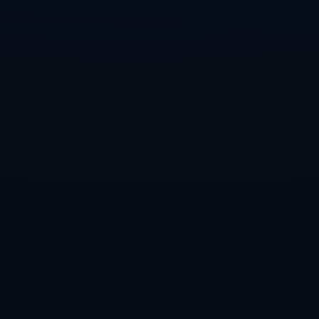
**切尔西 vs. 波尔图**
切尔西在与波尔图的对阵中，展现出相对稳健的表现。*首
回合2-0的胜利让他们在次回合比赛中更为从容*。尽管波尔