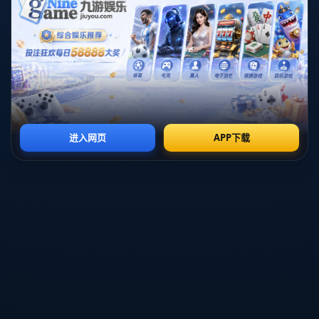
**巴黎圣日尔曼 vs. 拜仁慕尼黑**
该场比赛无疑是本轮焦点之一。尽管拜仁在首回合主场1-2
告负，但他们毕竟是卫冕冠军。在次回合的比赛中，拜仁表
现出了他们一贯的强势进攻风格。然而，**巴黎圣日尔曼凭
借坚韧的防守和反击**，最终将2-3的总比分优势保持到终
场哨响。此役中，内马尔和姆巴佩的组合展现了超凡的速度
与技术，让拜仁后防线疲于奔命。
**皇马 vs. 利物浦**