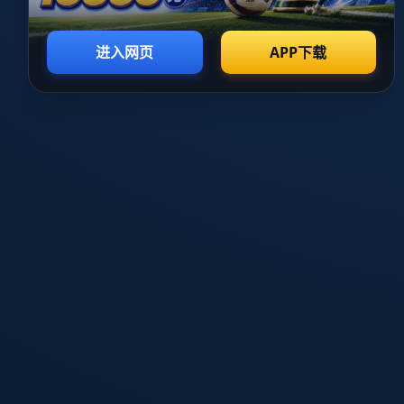
**久爾傑維奇：中國和歐洲對年輕球員定義不同**