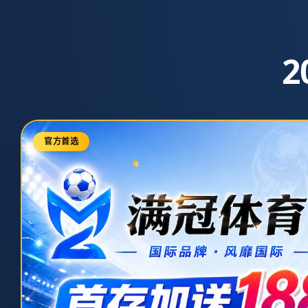
MENU
NEWS
新闻中心