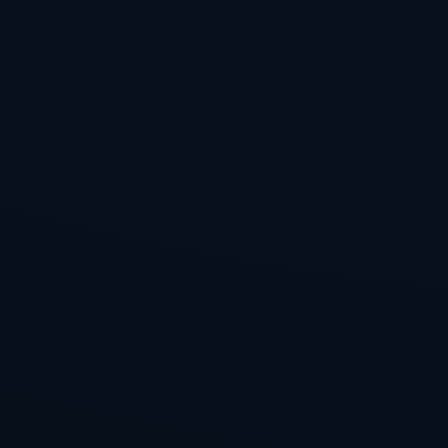
其次，*培养方式*的不同直接影响着球员的发展轨迹。在
以及德国的青少年足球体系均以细致入微的培养方式著称。
式。
**训练强度与心理发展**也是一大区别。在欧洲，俱乐