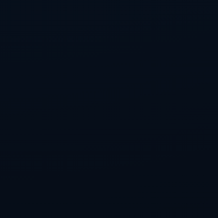
致了一部分优秀球员无法在关键时刻发挥出应有的水平。