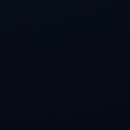
实践这种理念，从而在比赛中表现出色。*久尔杰维奇*指
球员带来了沉重的心理负担，也使他们在技战术理解上相对
成长为世界级球星。而在中国，目前尚未有球员能在这么年轻