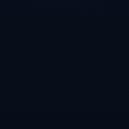
员往往面临较强的竞争压力，心理发展被繁忙的训练计划所忽视，这也导