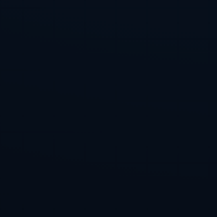
导活动以帮助球员平衡身心健康。相较之下，中国的年轻球