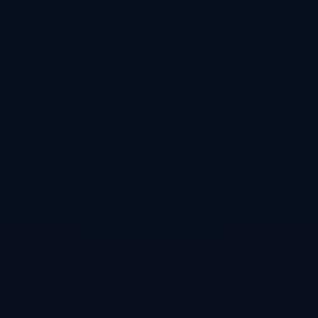
欧洲，青训系统相对成熟，每位球员从小就可以在科学的指导下从技术、
而在中国，虽然近年来也在大力发展青训体系，但整体上依然以体能和技
部高度重视球员心理素质的培养，认为良好的心理素质是球员在场上发挥稳