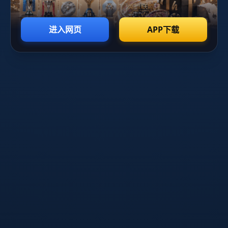
奇和威少再度演繹三雙傳奇 似乎他們要爭誰是三
发布时间：2026-07-12T01:30:13+08:00
**
威斯布鲁克**无疑是最受关注的两位球员。他们不仅在各自的球队中担任核心
据，更能体现一名球员对比赛的全方位影响力。因此，*约基奇与威少在三