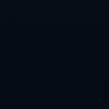
作为掘金队的中锋，**约基奇**的全能表现让人讶异。
在比赛中拿下三双。尤其是在传球方面，约基奇往往能够以
例如，在2022年的一场比赛中，约基奇不仅贡献了30分
### **威少的三双传奇**
作为历史上首位在单赛季取得场均三双的球员，**威斯布鲁克
进攻精神，在每个夜晚都让对手感到压力。
威斯布鲁克的破纪录之夜屡见不鲜。例如，在他效力于雷霆时