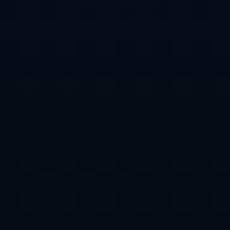
。阿尔特塔在赛前针对水晶宫的阵型进行了详细布置，尤其是在中场的组织
一球。这一进球不仅巩固了阿森纳的领先地位，还大大提升了球队士气。