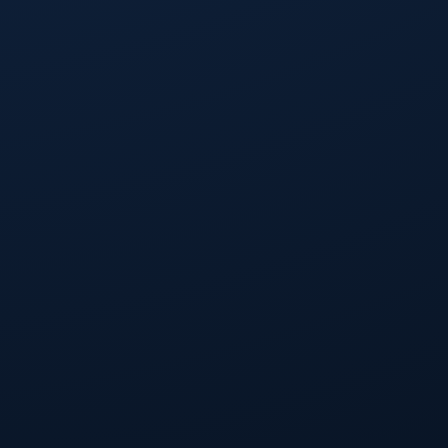
教练米克尔·阿尔特塔面临着“周一客场魔咒”这一挑战，但此