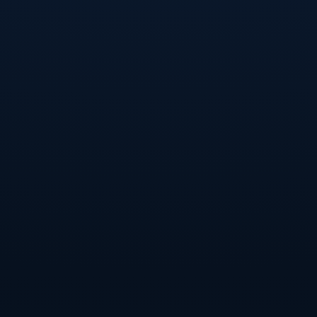
塔困扰。数据统计显示，阿森纳在周一的客场比赛中胜率显著偏低，这不仅
于打破了这个宿命。