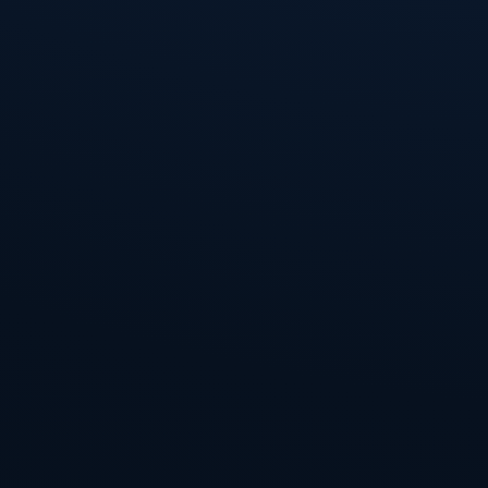
次他带领球队迎来了突破。
**主题：阿森纳的破局之战**
长期以来，**“周一客场魔咒”**一直令阿森纳与阿尔特
而，对阵水晶宫的比赛，阿森纳表现出无与伦比的韧性，终