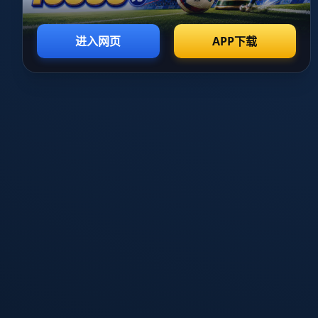
阿
**阿森纳小胜水晶宫！阿尔特塔终结“周一客场魔咒”！**