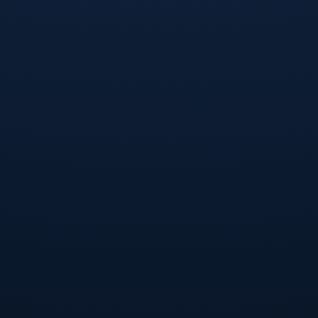
森纳与水晶宫的对决**无疑成为了本赛季焦点之一。长期以来，阿森纳主