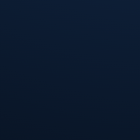
在英格兰足球赛场上，每一场比赛都可能成为传奇，而**阿