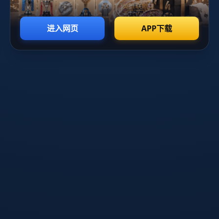
森納小勝水晶宮！阿爾特塔終結“周一客場魔咒”
发布时间：2026-07-12T01:30:13+08:00