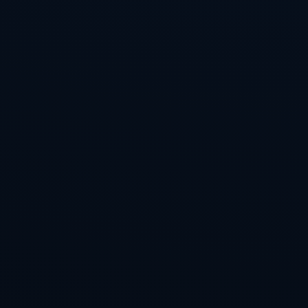
度的表现再次证明了自己是世界顶级前锋。
本泽马的两个进球一动一静，尽显全面能力。首个进球由阿
击的希望。这场比赛后，本泽马的赛季联赛进球数进一步提
---
### **团队默契助皇马延续状态，阿拉维斯显现实力差距**
尽管单看比分，阿拉维斯的表现似乎乏善可陈，但实际上他们
威胁到皇马后防。
然而，**皇家马德里整体实力的明显优势以及球员间默契
现同样值得一提，他们有效限制了阿拉维斯的进攻火力，为
---
### **数据背后的价值，皇马为何如此强势？**