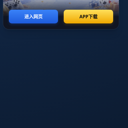
梅開二度.
通过高效的团队配合和明星球员的出色表现牢牢巩固了他们在