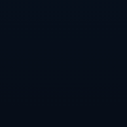
扎尔助攻，他轻松推射得分，展示了精准的把握机会能力。而在最后关头
升，领跑射手榜的同时，也为皇马的争冠提供了坚实的支撑。
在场上的防守和反击策略也一度给皇马制造了麻烦。尤其是在上半场，阿拉
的配合最终决定了比赛的走向**。尤其是中场大将莫德里奇的调度，让比
球队的最终胜利奠定了坚实基础。