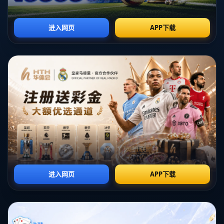
志和出色的战术安排，为球迷献上了多场精彩绝伦的比赛。
回顾那年的赛事，中国队在小组赛中表现稳健，先后击败巴
林、印度尼西亚等对手，以小组第一的身份晋级淘汰赛。而
在四分之一决赛和半决赛中，更是凭借出色的团队协作与高
效的进攻策略，分别战胜了伊拉克和**如日中天的**韩国
队，使“登顶亚洲”的梦想似乎近在咫尺。
然而，中国男足在决赛中的失利，成为了那段美好旅程中的
最后一抹遗憾。尽管未能捧杯，但在那个激情燃烧的夏天，
中国队拼搏精神与不屈意志已经成为了人们心中的英雄。
分析那一方兴未艾的中国男足，成功的背后有着众多因素。
首先，**主场优势**不容忽视，中国球迷的热情支持为球队
注入了无穷动力。其次，球队内部的凝聚力和教练组科学合
理的指挥，为实现每场胜利提供了坚实保障。此外，球员们
在比赛中的临场发挥，尤其是关键时刻的决策能力，也展示