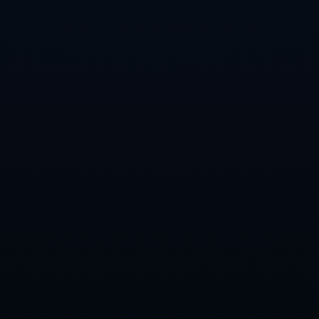
上一篇：波切蒂諾視芒特為切爾西革命的關鍵球員 盡管後者未來不確定.
下一篇：意甲第26輪斯佩齊亞2-1國際米蘭 盧卡庫破門勞塔羅失點！ 國米爆冷不敵保級隊！.
服务热线：0311-5377133
公司传真：15895271358