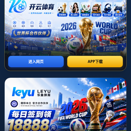
籃板.
发布时间：2026-07-12T01:30:13+08:00
**公牛六人得分上双轻松战胜黄蜂，基迪表现全面，米勒输
出高效**
NBA常规赛中的一场焦点对决让芝加哥公牛队展现了他们