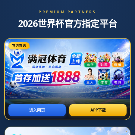
公牛六人得分上雙輕松戰勝黃蜂結束兩連
敗基迪貢獻17分9籃板7助攻米勒斬獲21分6