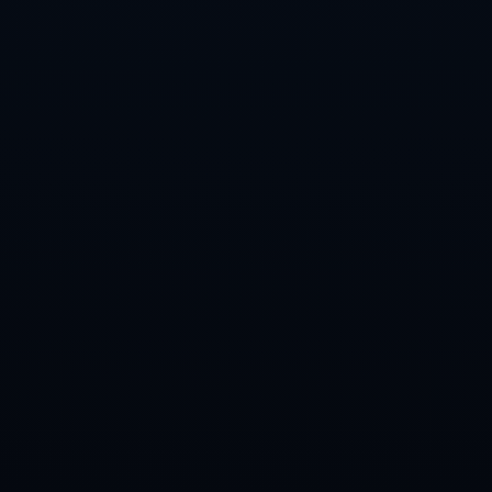
这场比赛，芝加哥公牛不仅结束了尴尬的连败，同时展示出
了优异的团队篮球能力。而其中，**基迪与米勒的出色表演
更使比赛增色不少**。通过活跃的传球、精准的投篮以及团
队协作，公牛重燃信心，也让球迷看到了这支球队在未来更
多可能性。
上一篇：貝茲利為廣東隊增加了一個替補球員，並提升了全隊的運動能力.
下一篇：阿姆拉巴特：尚未研究下賽季前進方向；只要上場我必將全力以赴.
服务热线：0311-5377133