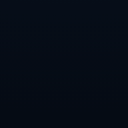
结能力。无论是通过远距离投篮，还是持球突破，他都让对
手防不胜防。
尤其是在比赛的关键阶段，米勒不仅在进攻端高效输出，在
防守端也用偏向侵略性的表现成功限制住了对手。这说明，
米勒不仅仅是一个得分手，同时也正在成长为一个全面球
员。比赛中，他多次和基迪联手制造亮眼的进攻配合，无论
是接球跳投还是突破终结，都成为天衣无缝的手段。
### **黄蜂表现失常，未能有效应对公牛战术**
尽管黄蜂也有亮点球员出战，但他们整体的表现并没有达到
预期。进攻端缺乏流畅性，防守端则无法有效限制公牛的深
度轮换。相比之下，公牛的全队防守策略显然更有效。最
终，黄蜂在比分上始终落后，没有掀起强有力的反扑。
### **小结**