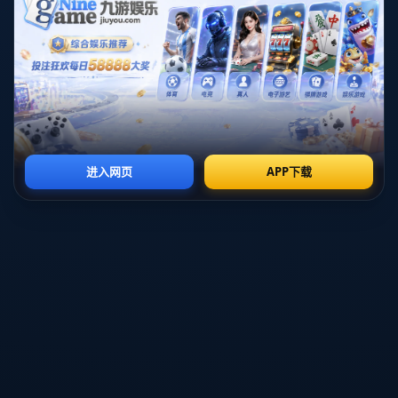
根廷队源源不断地输送优秀球员，这是阿根廷近年来持续辉
煌的重要因素之一。
2、战术的持续创新
阿根廷在战术上的持续创新是球队能够频频取得佳绩的重要
原因之一。近些年来，阿根廷教练组始终紧跟国际足球战术
发展的潮流，灵活调整球队的战术体系。以多变的阵型和战
术为基础，阿根廷在比赛中展现出兼具攻防的战术灵活性。
阿根廷半决赛期间，球队能够根据对手的特点和比赛进程，
合理调整阵型，充分发挥球员的个人特长。例如，在面对防
守强队时，阿根廷会采取更为稳健的防守战略，利用快速反
击的战术来撕开对方防线。而在面对攻击型球队时，则会选
择进攻更为积极的阵型，增强场上的进攻力度。
这种战术上的灵活应变不仅使得球队能够保持稳定的战斗