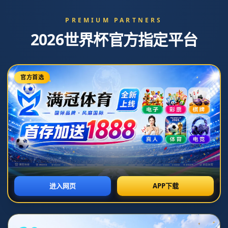
阿根廷持续辉煌未尝败绩 半决赛六度晋级
决赛缔造新传奇