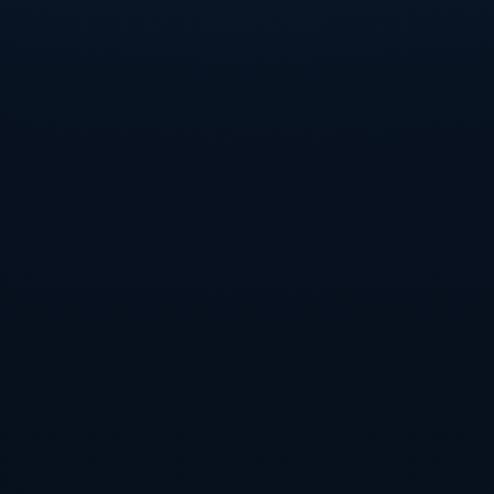
力，也使得阿根廷在对外比赛中形成了独特的“反击机器”声
誉。球队通过多样的战术演练，提升了整体的配合度，确保
在关键时刻能够形成有效的进攻和防守，创造出更多的进球
机会。
3、核心球员的突出表现
阿根廷能够在国际赛场上屡创佳绩，核心球员的突出表现不
可忽视。以梅西为首的众多顶级球员在国家队的表现，无疑
是球队成功的关键。在无数次的比赛中，梅西不仅凭借个人
技术打破对方防线，还时常担任起组织进攻的重任，为年轻
球员提供支持和指导。
除了梅西，阿根廷的其他核心球员同样发光发热。德保罗、
迪玛利亚等球员在关键比赛中不仅展现了高超的个人能力，
还能在紧迫的比赛中保持冷静，为球队带来制胜的关键进球