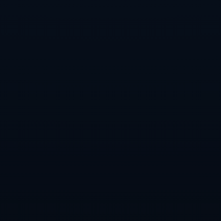
在这一背景下，阿根廷各级足球联赛需要更加注重青训体系
的建设，寻求合适的合作伙伴，引进先进的训练理念和管理
经验。这不仅能够保证年轻球员的成长，也能为国家队注入
新的活力。
此外，阿根廷在国际比赛中的竞争愈发激烈，面对如法国、
巴西等强队，如何制定有效的对策，提升比赛中的临场应变
能力，依然是球队需要面对的严峻考验。阿根廷足球的未来