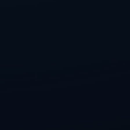
年这两个节点，波兰队展现了较强的竞争力，征服了不少强敌，
神与协作配合赢得了大家的尊重。这一战绩的背后，展现出波
们在未来的赛事锻炼了阵容，提高了整体战斗力，成为促进波
。通过灵活的战术安排，波兰队能够在大赛中展现出强大的