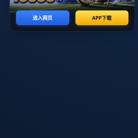
波兰队
本文旨在对波兰足球队在欧洲杯历史上的表现进行全面回顾
的拼搏精神与技术水平。文章将从四个方面着重分析波兰队
与未来潜力。