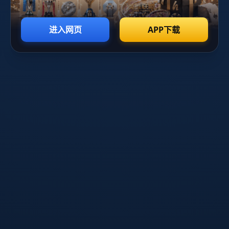
欧洲杯历届战绩回顾与2018年晋级八强辉煌
发布时间：2026-07-12T01:30:13+08:00
，特别聚焦于其在2018年世界杯晋级八强的辉煌成就。波兰队作为欧洲
的历届战绩，包括历史回顾、战绩分析、战术解析以及对未来的展望，通