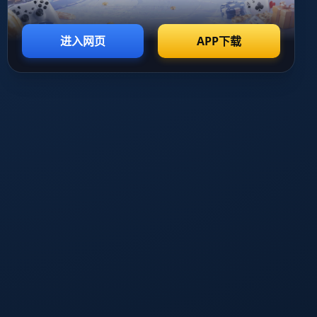
成就分析
足球的重要一员，虽历经风雨，但在多届欧洲杯中展现出顽强
过这些层面的探讨，展现波兰足球在国际赛场上的发展脉络