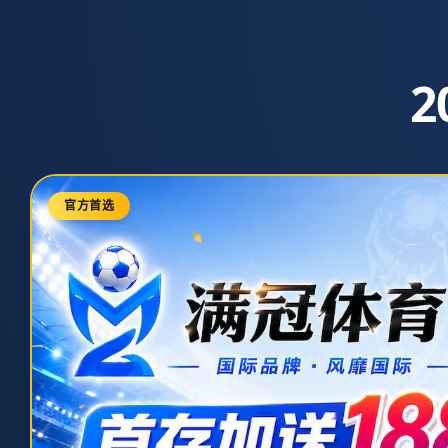
MENU
NEWS
新闻中心