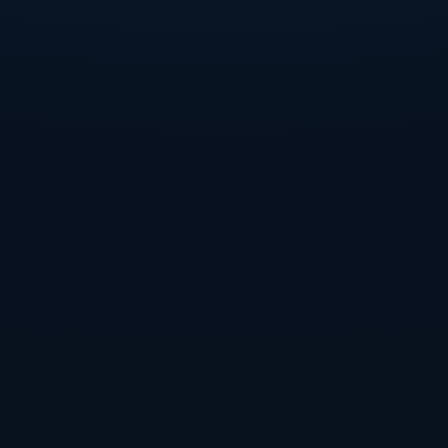
措施与安全协议下，球员重返赛场，尽管没有了现场球迷的
欢呼，但比赛的激烈程度丝毫未减。每一次进球与争夺都显
得异常珍贵，球迷们通过电视重温了足球带来的快乐。
复赛首场值得一提的是诺里奇与谢菲联的对决，比赛中谢菲
联凭借VAR技术取得了胜利，这不仅让球迷对复赛充满期
待，也引发了对VAR技术的讨论。这一切都让这个特殊的
赛季充满了不确定性与刺激感。