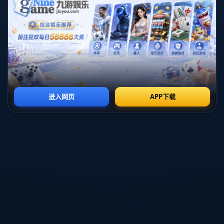
中，利物浦展示了自身的霸主气质，逐步拉开了与其他球队
的积分差距，令夺冠的悬念愈发渺小。
最终在6月25日，利物浦凭借其他球队的结果，提前七轮锁
定了冠军，时隔30年成功捧起英超奖杯。激动人心的时刻伴
随着全城庆祝，利物浦球迷的欢呼声回荡在安菲尔德，这一
刻对于所有红军支持者来说都是难以言喻的情感时刻。
2、疫情下的英超复赛
2020年3月，由于新冠疫情的影响，英超联赛被迫暂停，全
球体育赛事陷入停滞，球迷们和球员们不得不面对这一空前
的挑战。在此期间，各支球队开始进行居家训练，以保持球
员的身体状态，在没有比赛的日子里，复赛的前景引发了人
们的热议。
经过漫长的等待，英超于6月17日正式复赛。在严格的卫生