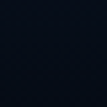
有球迷体验到了足球的魅力与不可预知。在充满紧张与激情
的竞争中，球队与球员们共同谱写了无数动人的逆转故事。
4、球员的闪耀表现
在这一赛季中，许多球员的精彩表现成为了赛季的亮点，令
人记忆犹新。像利物浦的前锋萨拉赫和曼联的布鲁诺·费尔
南德斯等球员，都在比赛中展现出了不可思议的能力与精神
面貌。萨拉赫凭借着出色的个人能力和惊人的进球效率，为
利物浦的夺冠立下了赫赫战功。
与此同时，布鲁诺·费尔南德斯的转会与到来改变了曼联的
攻击体系，使得球队在赛季后半段展现出强大的硬实力。他
的传控和进攻组织能力，为球队引入了新的活力，在争取欧
战席位的过程中，他的表现无疑是球队成功的重要因素之
一。