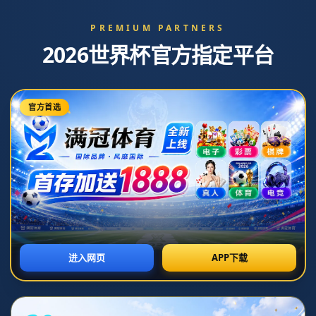
回顾英超2019-2020赛季的精彩瞬间与难忘
时刻