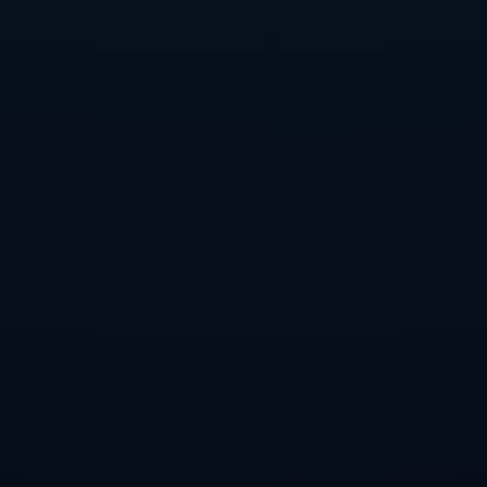
3、逆转与决胜时刻
在2019-2020赛季，许多比赛中都上演了精彩的逆转，令球
迷们目不暇接。其中，曼联与诺里奇的对决是一场经典的反
击之战。曼联在落后的情况下，凭借反击强劲的进攻，以3-
2逆转获胜，展现了球队的韧性与毅力。
更具戏剧化的是托特纳姆热刺与阿斯顿维拉的对决，热刺在
最后时刻实现绝杀。凯恩的进球帮助球队捞回关键三分，令
球队在争夺欧战名额的过程中，时刻保持希望。这样的决胜
时刻让球迷们为球队捏了一把冷汗，但又感慨在绝境中仍然
能够创造奇迹。
赛季中的这些逆转瞬间，加深了每场比赛的悬念感，更让所