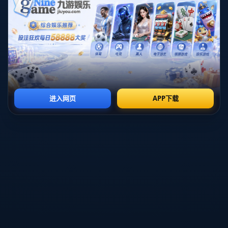
占优，但贝蒂斯在主场迎战皇马时已经有过几次精彩的表
现。这场比赛的重要性在于，不仅是三分的问题，更是对球
队身份以及安切洛蒂战术的进一步考验。对于本赛季目标志
向的推进，意外的失利将给球队带来巨大的挑战。
2、安切洛蒂的执教挑战
安切洛蒂经过多年执教磨炼，早已是足球战术界的巨擘。然
而，这场与皇家贝蒂斯的比赛，显然是其生涯中的一大挑
战。球队在场上的表现和战术安排，在面对对手的强烈逼抢
下出现了明显的问题，这让安切洛蒂几乎难以施展其所希望
的战术。由于贝蒂斯的高效反击，皇马的后防线常常暴露在
危险之中。
战术上，安切洛蒂的选择被指责为未能针对性地应对贝蒂斯
的战术风格。更糟糕的是，首发阵容及换人时机的选择也受