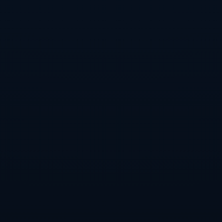
支撑，防守端的一次失误便可能导致惨痛的后果。
尤其是在下半场，球队在被逼抢的时候显得慌乱，缺乏应对
措施。贝蒂斯利用这点，频繁造访皇马禁区，几次险些进球
的攻势更是将压力加向了皇马的防线。如果没有门将的多次
扑救，这场比赛的结果可能会更惨烈。
此外，球队阵容的厚度和球员的轮换也成为了批评的焦点。
在这场比赛中，替补席上的一些重要球员未曾得到足够的机
会，导致球队在关键时刻缺乏新鲜血液注入。安切洛蒂需要
仔细考虑如何更好地管理球员的体能与状态，避免在对抗遇
到困难时缺乏有效的解决方案。
4、皇家贝蒂斯的胜利之道
皇家贝蒂斯在此役中的表现可以用“精彩绝伦”来形容。球队
在战术布置上很明确，不断运用高压逼抢来限制皇马的控