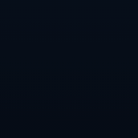
球，这种防守中夹杂进攻的策略使得主队始终掌握着主动
权。在关键进攻时刻，贝蒂斯的快速反击往往令皇马陷入被
动，成功打入致胜的一球，显示了他们在应对强敌面前的决
心与执行力。
贝蒂斯的防线相对紧凑而严密，当对手控球时，他们总能够
快速回收人员并形成防守屏障。在这场对抗中，球员们表现
出了无畏的拼搏精神，他们的团队配合与个人能力相辅相
成，使得贝蒂斯能够在逆境中屡屡制造威胁。尤其是队长的
表现，成为了鼓舞士气的重要因素。
这种胜利并不是偶然，背后是贝蒂斯教练团队多月来的滋养
与准备。赛前针对皇家马德里的分析，结合主队的自身特
点，制定出针对性的战术方案，让每一个球员清晰地知道自
己的角色和任务，这使球队在比赛中表现得游刃有余。