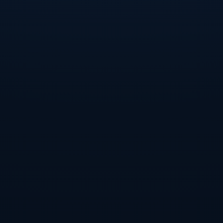
到质疑。在面对实力不弱的对手时，选择合适的首发阵容和
调整战术至关重要，而安切洛蒂在本场比赛中的种种决策却
未能体现出其平时冷静应对的风格。
此外，球员的心理状态也是安切洛蒂面临的挑战之一。在球
队初期的低迷时期，如何激励球员，增强他们的信心，成为
了安切洛蒂必须思考的问题。这场比赛的失利对于整个团队
的士气都带来了消极影响，如何在接下来的比赛中快速调
整，使球员们走出心理阴影，将是他首先要解决的挑战。
3、球队表现分析
在本场比赛中，皇家马德里的表现可谓跌宕起伏。尽管球队
在控球率和传球次数方面保持优势，但在进攻的有效性上却
显得毫无章法。在众多机会面前，前锋们未能抓住时机，这
种浪费显然极大影响了比赛的走势。若没有足够的进攻作为