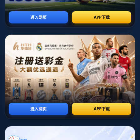
1、比赛背景与重要性
此次比赛前，皇家马德里在联赛中表现出色，球队士气高
涨。然而，皇家贝蒂斯作为西甲的一支中游球队，其在主场
的表现同样不容小觑。双方在赛前的对比显然不在同一个层
级，但足球的魅力就在于不可预测性。对于安切洛蒂来说，
这场比赛不仅是争取胜利的机会，更是检验球队的综合实力
与适应能力。
比赛前期，媒体和球迷对于安切洛蒂及其战术的讨论热烈。
在经历了上赛季的辉煌后，大家自然期望球队能持续保持高
水平的竞争状态。然而，任何比赛都可能充满变数，尤其是
在面对不容小觑的对手时。这场交锋在很大程度上能够反映
出球队在技术和心理上的准备状态。
从王权对战皇家贝蒂斯的历史来看，虽然皇马在整体实力上