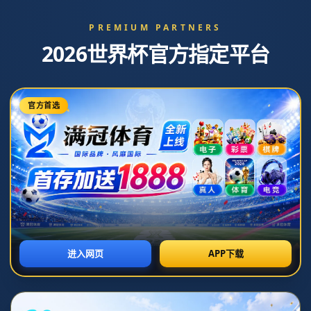
做强国内大循环 推动我国经济行稳致远
发布时间：2026-07-12T01:30:13+08:00