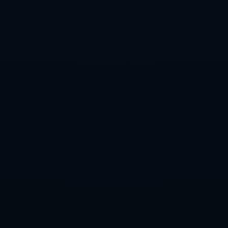
力的体育人才走向市场，为产业发展提供智力支撑。当教
育、科技、人才与体育深度融合，一个面向国内需求、内外
联通、富有创新活力的体育产业体系正在加速形成。
行稳方能致远，致远更需行稳。在复杂多变的外部环境下，
以体育为代表的服务消费、体验经济、健康产业彰显出强大
韧性。透过一场场人气爆棚的联赛、一次次“满格”开跑的马
拉松、一座座人头攒动的体育公园，我们看到的是居民对美
好生活的真切向往，也是中国经济内需潜力的真实写照。做
强国内大循环，需要更多像体育这样既能承载民生福祉、又
能拉动多产业协同发展的“关键抓手”。从赛场到市场，从
“体力”到“活力”，体育在新时代中国的发展图景中扮演着越
来越重要的角色。