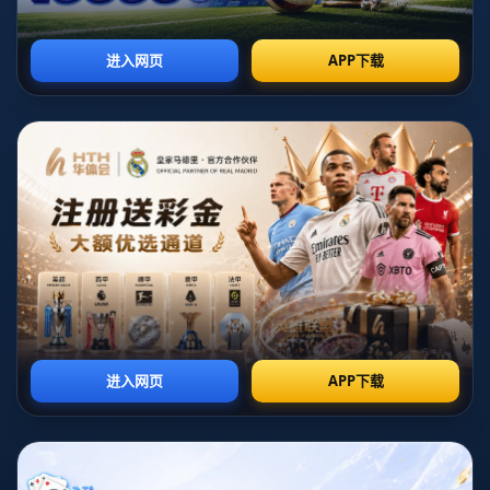
超过20%，周边文旅、餐饮企业的客流量迎来“井喷”。这组
数据背后，是以体育为牵引的国内大循环在更广范围、更深
层次、更高水平上运转的缩影。
体育赛事的“城市效应”尤为典型。近年来，从北京冬奥会到
成都大运会、杭州亚运会，再到一系列全国性综合运动会、
职业联赛和品牌马拉松，赛事举办城市通过完善基础设施、
优化营商环境、培育体育消费文化，让一座座城市在赛事的
带动下完成产业升级和功能重构。以刚刚落幕的一项全国性
篮球职业联赛为例，联赛期间，东道主城市的场馆周边新开
业的运动主题街区，实现了“白天训练体验、夜间观赛消费”
的联动模式，吸引大量年轻人打卡。据统计，该城体育相关
产业增加值占地区生产总值的比重稳步提升，体育已然成为
撬动内需、带火夜经济的重要支点。