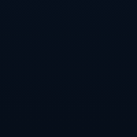
造、服务供给协同升级，体育领域正在形成以数据流带动技
术流、资金流和人才流的良性循环，这不仅提升了体育产业
自身的附加值，也为我国数字经济和实体经济的深度融合提
供了生动注脚。
国内大循环的畅通，还离不开城乡统筹和区域协调发展。当
前，各地正在积极完善全民健身公共服务体系，从城市综合
体里的智慧健身中心，到县镇广场上的多功能球场，再到乡
村振兴示范点新建的环村健身步道，一张覆盖城乡的体育设
施网络逐渐织密。在中西部省份，一些依托山地、冰雪、水
域资源的体育小镇通过发展户外运动、乡村马拉松、越野骑
行等项目，吸引东部沿海地区的体育爱好者前来体验，带动
当地农产品销售和民宿经济兴起。体育打破了地域限制，让
要素在更大空间内合理流动和高效配置，不断拓展国内大循
环的广度和深度。