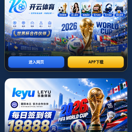
发布时间：2026-07-12T01:30:13+08:00
圣西罗的夜雨浇不灭AC米兰弥漫的低气压。意甲第×轮主场
0比1不敌亚特兰大之后，红黑军团近5轮联赛仅取得1场胜
利，如今在积分榜上与前四名的差距已经被拉大到9分。在
这个对联赛排名与士气都至关重要的节点，他们即将迎来更
为严峻的考验——米兰德比，对手是状态正盛的国际米兰。
一边是摇摇欲坠、连连失分的米兰，一边是志在争冠、火力
凶猛的蓝黑军，德比战前的气氛因此变得空前凝重。
面对亚特兰大，皮奥利选择了相对稳妥的首发配置，希望通
过控制和局部压迫来限制“女神”的高位抢逼与快速切换。然
而从比赛一开始，米兰就难以展现真正的统治力，中场衔接
松散，前场缺乏有效配合与纵深冲击，防线在对对手肋部和
禁区弧顶区域的保护上则一再出现漏洞。亚特兰大在对抗中