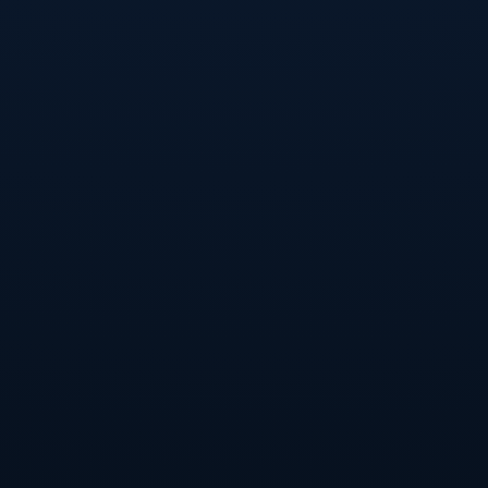
皮奥利在赛后接受采访时承认球队正处于“艰难阶段”，但同
时强调不会放弃任何机会，仍然会为前四目标努力到底。舆
论对于他帅位的质疑声正在不断放大。战术层面的单一与固
执、比赛中调整的滞后、对球员状态与特点的运用不够合
理，都成为批评焦点。当球队一路下滑时，主教练不可避免