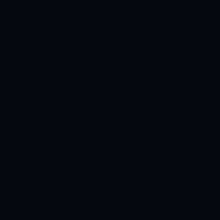
上一篇：姚明是否成了时代的替罪羊？
下一篇：杨家玉女子20公里竞走摘金 实现全运会“三连冠”