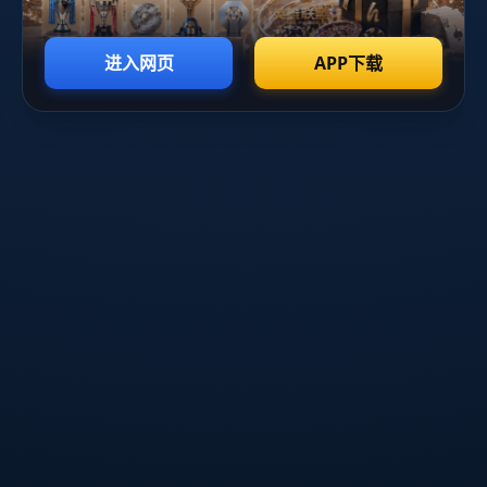
联赛杯-谢尔基破门萨维尼奥建功 曼城2-0晋级四
发布时间：2026-07-12T01:30:13+08:00
定命运，却足以改变一支球队的气质与舆论的风向 曼城在联赛杯2比0战
系上的一次阶段性答卷
赛杯在很多赛季里更像是一块试炼场 在这里 教练组可以大胆轮换 可以让
下给出的回报 他们的表现不仅让比赛顺利拿下 也向外界释放出一个清晰信
中依旧保持了高控球率和高位压迫的基本特征 不同的是 球队在前场进入三
续耐心传导之后 在对手防线被拉扯开来的那一瞬间 他果断插到禁区危险区
配合中完成最后一击的进攻节点