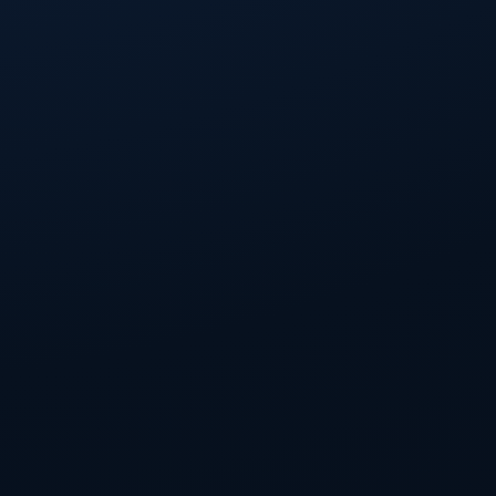
 这种角色转换 对瓜迪奥拉的体系来说至关重要 曼城并不只
他在战术理解层面获得信任的体现 而进球不过是这种信任在比
经历过从传统内切射手 到宽度支点 再到复合型攻击者的多
拉开纵深 为中路插上的队友腾出了空间
后由边路球员完成终结 这是一种高效而直接的进攻方式 对比
这对于曼城未来在多线作战中丰富攻击手段有着现实意义
瓜迪奥拉在首发和换人上的安排 让主力球员得到了调节 身体
场时 前场站位如何调整 中路球员在他们身后该选择怎样的支
变化 并非保守 而是在现实赛程压力下对体能的理性管理 当
过控场确保稳定晋级
萨维尼奥的进球 承载的是俱乐部在人事规划上的延续性 曼
年轻攻击手同时站出来 是这种路径的缩影