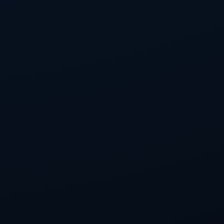
潜力巨大 却需要时间与舞台 联赛杯2比0的晋级过程 为曼
断用简洁传递降低失误率 通过耐心倒脚寻找突破口 当对手防
赛中的直接呈现
沿边线纵向推进 将对方防线再次撕开 他的破门 不但锁定了
色 一方面 帮助球队保持对冠军的渴望和习惯 任何一个冠
维尼奥在联赛杯中经受考验 并交出进球答卷时 教练组就多了
 是过程层面 战术体系延续且有所创新 青年球员在攻防两端
值
门 萨维尼奥的建功 以及球队整体有条不紊的控制力 共同构成