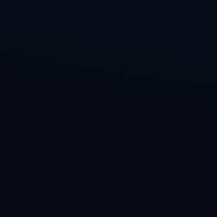
上一篇：女子4x200米自由泳接力：中国队摘铜澳大利亚夺金
下一篇：欧国联-祖比门迪建功 西班牙主场1-0小胜丹麦
关于我们
公司简介
公司文化
主营业务
新闻动态