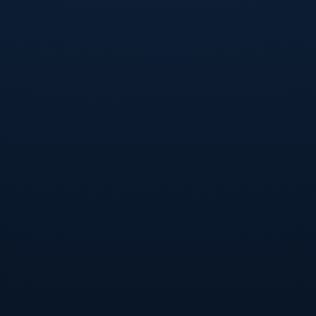
龙的进攻空间。而在进攻端，38分并非单纯依靠高出手次数
堆砌而来，而是建立在稳定命中率和频频造成杀伤的基础
上。从中距离投篮到篮下强打，再到顺下接应，戴维斯几乎
把现代内线所需的技术面面俱到地展现出来。更关键的是，
他的存在迫使猛龙必须在内线投入更多防守资源，从而拉动
整体防守重心内缩，这给了外围队友更大的空间。这种以内
线威胁撕开防线，再通过外线投射完成打击的模式，让湖人
的战术更加立体，也更难被针对。