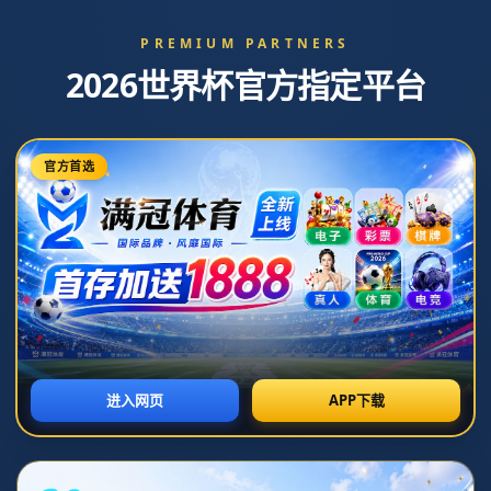
浓眉38+12詹姆斯27+10 湖人力克猛龙终结
连败