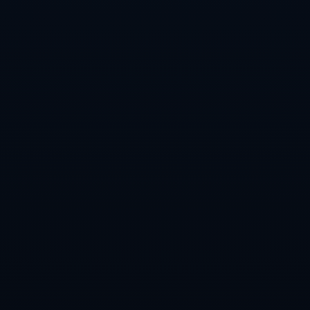
一场胜利并不能掩盖湖人在整个赛季中仍需解决的问题，但
它至少指出了一个相对清晰的方向。想要在竞争激烈的联盟
中立足，湖人必须继续围绕浓眉和詹姆斯这对核心构建稳定
体系：一方面，要在战术上充分发挥浓眉攻防一体的优势，
减少他无球站桩的情况，让他更多参与到手递手、顺下和高