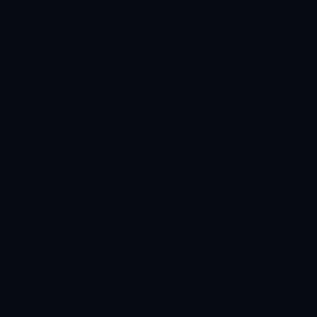
位策应中；要在队内明确角色球员的职责，让他们在防守端
承担更多体力消耗，在进攻端则专注于空位投射和战术执
行，而不是被动地等球或者盲目持球单打。只有当核心健
康、角色分工清晰、整体防守强度稳定时，这场力克猛龙的
胜利才不会成为昙花一现，而会成为赛季转折的起点。以此
来看，这场“浓眉38+12 詹姆斯27+10 湖人力克猛龙终结连
败”的比赛，更像是一面镜子——照出了球队在低谷中的问
题，也照亮了走出低谷的路径。