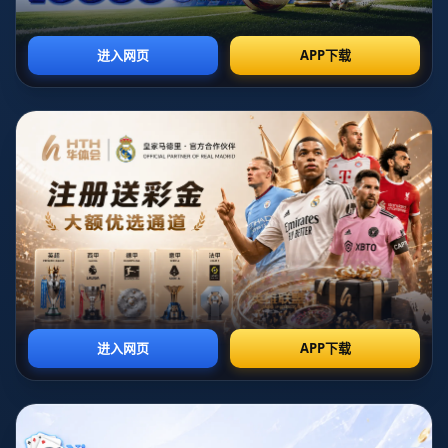
倒海；
勒布朗詹姆斯贡献27分10次助攻
，串联全队进攻，形
成了真正意义上的双核驱动。对于一支前段时间深陷连败的
球队来说，这组数据不仅漂亮，更重要的是背后体现出的战
术取向——湖人重新把进攻的“方向盘”牢牢交到两位核心手
中。戴维斯在高位挡拆后的顺下、低位背身要位以及篮下补
篮，都被最大化利用，他不仅是终结点，也是防守端的“最
后一道闸门”。而詹姆斯则在进攻组织上做到了游刃有余：
当对手收缩防守限制戴维斯时，他通过突破分球、外线牵
制，为队友制造大量空位机会，湖人的整体进攻节奏因此明
显流畅起来。
终结连败不仅是比分 更是气质的转折
连败时期的湖人，最明显的问题是攻防两端的松动：防守端
轮转换位慢、补防意识下降；进攻端节奏紊乱、投篮选择保
守甚至犹疑不决。尤其在被对手打出一波流时，球队容易集