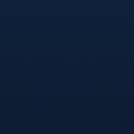
事解读、号码分析、风险提示的微信平台，逐渐走进了大家
的视野。昨日公推精准命中、私推方案10中7，看似是一串
简单的数字，却真实反映了其在专业分析、节奏把控以及风
险分散方面的能力。
从“蒙着买”到“看懂再买”
很多老彩民都有这样的经历：以
前买彩更多依赖直觉和运气，比赛也未必认真看，只是事后
查结果。而关注“微信-狼王荐彩”之后，最大的变化在于心
态——不再盲目跟风，而是学会在专业分析的帮助下，看懂
再下注。比如，在昨日的公推方案中，并不是简单给出一个
结论，而是从双方近期状态、攻防数据、主客场表现、伤病
情况等多维度展开分析，用通俗的语言拆解复杂信息，让人
一眼就能看懂思路。公推精准命中，并不是“撞大运”，而是
在充分分析基础上的顺势而为。至于私推10中7的成绩，更
凸显了其对多场次、多玩法的综合掌控能力，在控制风险的