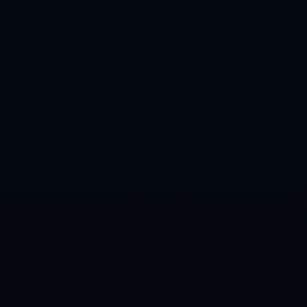
险；知道什么是可控的，什么是不确定的；明白“专业+自
律”才是彩市长赢的核心。或许你关注的理由最初只是“昨日
公推很准，私推10中7很猛”，但当你真正走近这个平台时，
会发现它带来的，远不止几张红单那么简单。
上一篇：马来西亚羽毛球公开赛：国羽7胜2负 “梁王”爆冷出局
下一篇：张雨霏谈全运会：有在慢慢“变回小将”
服务热线：0311-5377133
公司传真：15895271358