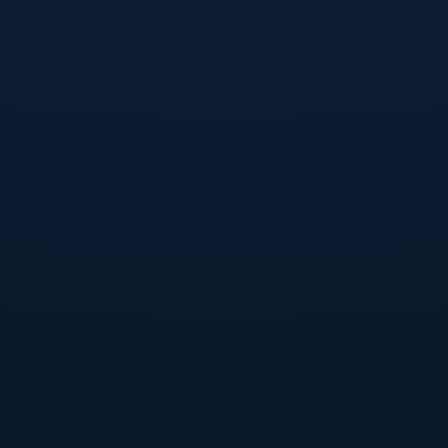
同时提升命中率。
公推精准命中的背后逻辑
很多彩民只看到“命中”两个字，
却忽略了背后的逻辑。昨日的公推之所以能准确击中，离不
开三个关键点：其一是赛前信息收集足够全面，能够及时捕
捉到临场变化；其二是数据模型与经验判断的结合，让冷门
和热门有据可依；其三是对于赔率变化的敏感度，使得最终
推荐方向更贴近真实走势。真正有价值的推荐，并不是简单
喊单，而是让你明白“为什么买”和“为什么不买”。在“狼王
荐彩”的内容中，经常可以看到对风险点的提示，比如是否
存在防平需求、盘口是否刻意诱盘、庄家是否在制造假象
等，这对提升彩民的自我判断能力极为重要。长远来看，能
够持续跟随这样一位愿意“讲道理”的推荐者，本身就是在培
养自己的理性购彩习惯。