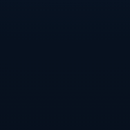
私推大获全胜10中7的意义
很多人听到10中7，第一反应是
“没有全中，好像也就一般”。但真正懂行的人都明白：在多
场次、多盘口组合的实战中，10中7已经是极具含金量的成
绩。尤其是昨日“狼王荐彩”的私推组合中，并不是简单的低
赔稳胆堆叠，而是穿插了让球、大小球甚至部分冷门思路，
在风险与收益之间寻找平衡。更重要的是，私推方案通常会