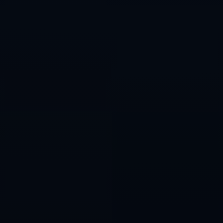
从战绩开始 更要走向长期
“昨日公推精准命中，私推大获全
胜10中7”是一张漂亮的成绩单，也是一扇通往理性购彩大门
的窗口。关注“微信-狼王荐彩”，并不代表从此就能场场必
赢，而是意味着你选择站在数据、分析、经验、节奏控制这
一整套体系的肩膀上，减少无谓的试错。短期的红单会让人
兴奋，但真正能留下来的，是你在一次次命中和偶尔失手
间，逐渐形成的理性认知：懂得评估风险，而不是逃避风