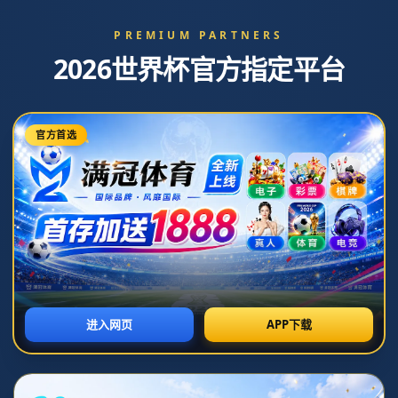
关注微信-狼王荐彩昨日公推精准命中，私
推大获全胜10中7！