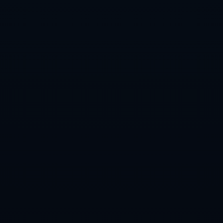
即便通过了可靠的入口进入到合规平台，资金安全和个人风
险控制依然是不可忽视的议题。建议优先选择支持多种安全
支付方式的平台，例如主流电子钱包 银行转账或加密支
付，并确认是否有提现上限与审核流程说明。理性的玩家会
在世界杯开赛前就设定自己可承受的投入额度，将娱乐预算
控制在合理范围内。部分官方下注网站还提供自我限制功
能，如单日下注上限 暂停账户等，这类功能越完善，越能
体现平台在责任博彩方面的重视程度，也是入口推荐时可以
优先考虑的加分项。
数据分析工具与实时信息支持