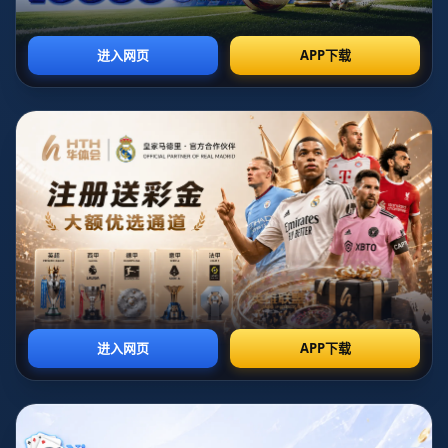
法牌照与监管的合规平台，另一方面是指拥有稳定技术支持
和清晰责任主体的网站体系；而“入口”则意味着用户实际点
击进入并使用的第一道关卡，包括主站 域名镜像 手机端
APP下载链接以及第三方合作引流页面等。理解这一点，有
助于避免被仿冒站 钓鱼链接所误导。
判断世界杯下注平台是否权威可靠
在实际选择时，优先考虑那些具有多重牌照认证的平台，如
受欧洲 马耳他 英国或亚洲地区知名博彩监管机构授权的站
点。同时要留意其是否公开条款与隐私政策，是否具备完整
的风险提示和客服渠道。通常，越是正规的平台，越会在首
页底部或帮助中心中清晰展示牌照信息及监管编号。反之，
那些对资质只字不提却不停强调高赔率和“稳赚不赔”的站
点，则需要高度警惕。
真正值得推荐的2023世界杯官方下注
网站入口，往往在风控和合规方面比在广告宣传上更“高