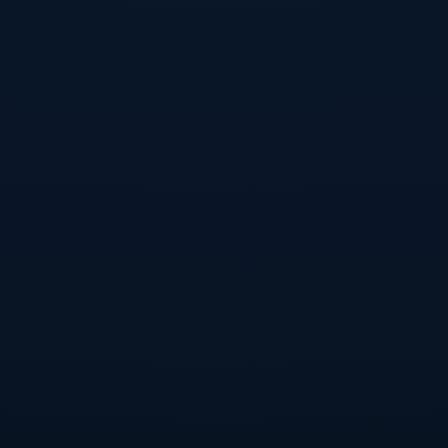
想要获得相对可信的
2023世界杯官方下注网站入口推荐
，应
优先考虑信息透明度高的渠道。比如：有长期内容积累的体