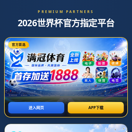
2023世界杯官方下注网站入口推荐
发布时间：2026-07-12T01:30:13+08:00