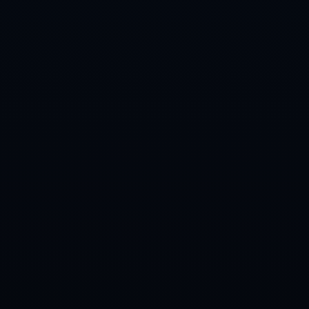
重复提及的主流平台；再进入其官网核实牌照与条款；随后
测试登录速度和移动端体验；最后再根据个人偏好选择若干
常用入口进行收藏。如此一来，每当世界杯重要比赛到来
时，就能直接通过这些经过验证的入口完成下注与观赛，无
需临时在搜索结果中频繁切换，大大降低误入仿冒站点的风
险，也让整个世界杯之旅更专注于赛事本身的激情与乐趣。
上一篇：2014年世界杯下注攻略与投注技巧分析
下一篇：如何观看乒乓球世界杯高清直播赛事