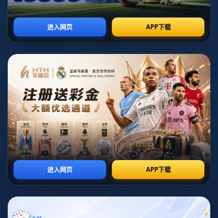
不计入,具体以平台规则为准;让分盘则通过为强队减分 弱队
加分的形式平衡双方实力,例如某场开出主队让客队 7 5 分,
最终主队赢 6 分就算盘口打输,这一规则决定了你不能只看
哪队赢球,更要看赢几分。大小分玩法则与比赛总得分相关,
不关心胜负,只判断两队总得分是大于还是小于某个固定分
值,适合对比赛节奏和进攻效率有较清晰判断的玩家。此外,
还有半场投注 球员数据相关玩法以及串关组合等,其中串关
可以提高潜在回报,但风险同样成倍放大,不宜盲目追求。
理解盘口与赔率背后的信息