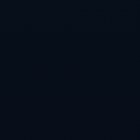
有把握的机会。
案例分析 从一场经典逆转看盘口与心态