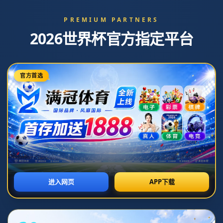
全面解析篮球世界杯投注规则与技巧
发布时间：2026-07-12T01:30:13+08:00