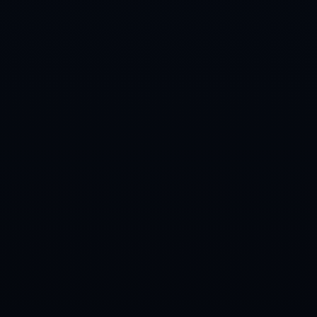
步。通过不断复盘自己的判断与结果,修正偏见和误区,在一
届又一届的篮球世界杯中积累经验,你会发现回报率和观赛
体验都会随之水涨船高。
上一篇：全面解析世界杯赛程最新大全
下一篇：揭秘世界杯投注金额上限规则
服务热线：0311-5377133
公司传真：15895271358
电子邮箱：admin@page-bocai.com