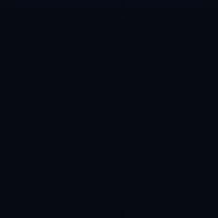
综合来看，围绕 2021世界杯现场直播在线观看 这样的搜索
需求，已经形成了一整套从 授权平台选择、网络环境优
化、终端设备匹配，到互动社区参与和赛后内容延展 的观
赛生态。只要用户在平台选择上保持谨慎，在网络和设备上
稍作准备，就能在任何一个夜晚以清晰流畅的画质感受顶级
足球赛事的激情与震撼。在未来更高速的网络和更成熟的直
播技术加持下，在线观看世界杯将不仅是“看一场比赛”，更
是参与一场跨越地域和语言障碍的实时体育盛宴。