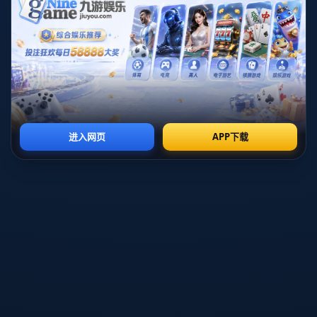
衡，非常适合希望有“客厅看球感”的观众。
值得一提的是，很多人在搜索 2021世界杯现场直播在线观
看 时，会被一些非官方站点吸引，这些站点往往以“免费无
广告”“多线路”等字样作为噱头。但是 非授权信号不仅存在
版权风险，更潜藏安全隐患，包括恶意弹窗、隐形下载甚至
窃取账号信息。为了保障观赛体验和个人信息安全，建议优
先选择知名平台的官方应用或网页端，哪怕需要部分付费，
也比在不明来源网站上反复寻找“可用线路”更划算、更省
心。
从技术层面看， 在线观看世界杯现场直播 的流畅度主要受
到两大因素影响 带宽与设备性能。在目前主流网络环境
下，观看高清直播通常需要稳定在5Mbps以上的下载速度，
若想体验4K画质，则建议至少在20Mbps上下，同时避免高
峰期多设备同时占用带宽。设备方面，无论是手机还是平