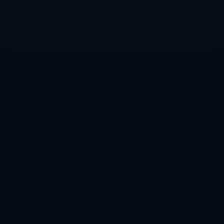
额。提前开通大流量包或选择有“免流观看”活动的合作平台
是移动观赛时代的理性选择。
在用户体验细节上，很多平台已经针对2021年及之后的世界
杯等赛事，对产品进行了优化。例如 一键回看、赛况时间
轴、进球集锦快速跳转，都极大提升了“错峰观赛”的体验。
对于因工作或时差无法实时收看的用户而言，即便错过了
2021世界杯现场直播 的时间点，也可以在下班或空闲时通
过回放快速获取关键信息，通过时间轴直接定位到进球、红
黄牌、关键扑救等节点，避免在冗长的录像中反复拖动进度
条。