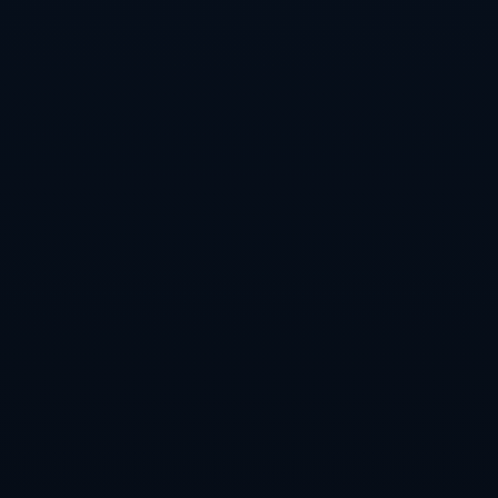
对于喜欢移动观赛的用户来说，在手机上 在线观看世界杯
直播 已经成为日常。移动端观看的优势在于随时随地，只
要网络条件允许，地铁、咖啡馆甚至旅途中都能跟上比赛节
奏。但这也带来一个现实问题 流量消耗。以高清直播为
例，一场90分钟比赛很容易消耗上GB级别的数据流量，如
果频繁追完整赛事周期，没有合适的流量套餐，很容易超