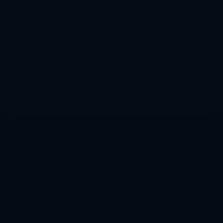
对于留学生或长期海外工作者而言，最实用的做法是优先了
解所在国家的官方转播方，在其网站或App上查看具体的套
餐与订阅方式。有时，平台会提供按月订阅、单场付费或赛
事通票等多种方案，可以根据自己的观球频率和预算来决
定。需要注意的是，跨区域观看往往会触及版权与服务条款
限制，借助非官方手段绕过地域限制存在法律和安全风险，
不建议尝试。
选择世界杯直播平台时需要考虑的关键因素