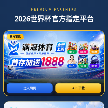
在哪些平台可以观看世界杯直播？
发布时间：2026-07-12T01:30:13+08:00