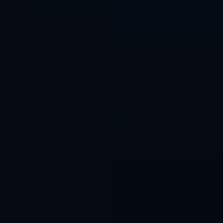
综合来看，“在哪些平台可以观看世界杯直播”这一问题，不
只是简单列一个名单，更重要的是理解如何按照自身需求选
平台。在做决定时，可以重点衡量以下几项因素 其一是版
权和合法性，优先选择具备官方授权的电视台、视频平台或
体育APP，避免直播中途被切断的情况。其二是画质和流畅
度，如果你非常看重观感，建议选择支持高清乃至4K并且
有稳定CDN网络支撑的平台。其三是延迟和互动体验，对
习惯在社交媒体上同步“边刷边聊”的用户来说，延迟过高会
严重影响体验。
其四是收费模式的透明度，有的平台采取基础免费观看 付
费解锁多视角或超清画质，有的则需要购买整届赛事通行
证。结合自己的观赛频率评估费用是否划算，避免为只看几
场比赛却买了整季套餐的“冤枉钱”。其五是设备兼容性与多
终端同步能力，确保你常用的手机系统、电脑浏览器及智能