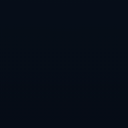
海外用户如何选择世界杯直播平台
如果你身在海外，世界杯直播平台的选择还会受到当地版权
环境的影响。多数国家都会由一到两家主流媒体或付费体育
频道统一购买版权，然后再通过有线电视、卫星电视和自家
新媒体平台进行分发。例如在欧洲部分国家，用户可能需要
订阅某个体育频道套餐；在北美，则常见通过大型流媒体平
台或体育联盟合作频道提供赛事直播。