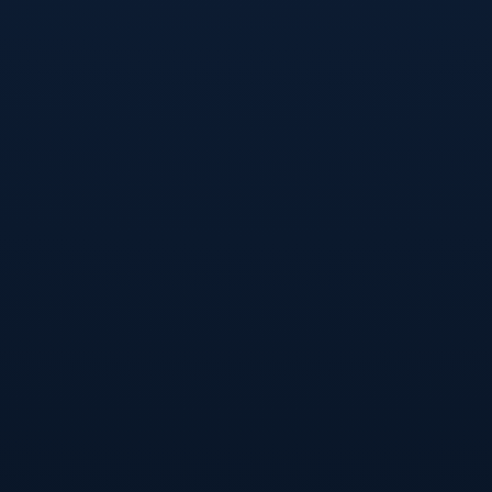
随着移动互联网的发展，每一届世界杯几乎都会催生出一批
“世界杯官方新媒体合作方”。在中国地区，经常出现的就是
央视所属的新媒体平台以及获得分发权的大型视频平台，比
如爱奇艺、优酷、腾讯视频等（以实际届次版权安排为
准）。这些平台通常会推出“世界杯专区”或“赛事专题页”，
不仅提供实时直播，还包括赛前节目、战术分析、集锦回放
和球星专访等多维度内容。
此类平台的核心优势在于灵活与多终端同步。只要有手机、
平板、电脑甚至智能电视，就能通过同一个账号无缝切换设
备观看。有些平台还会提供多机位选择、解说音轨切换乃至
多语言版本，让用户可以根据偏好选择不同解说风格。对于
经常出差或上下班路上追比赛的上班族而言，随时随地打开
App就能看直播，比一定要坐在电视机前显然自由得多。
体育垂直APP打造深度观赛体验