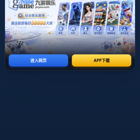
当世界杯哨声吹响时，很多人第一反应并不是研究技战术，
而是焦虑地寻找一个流畅清晰又稳定的直播平台。不管你是
在家客厅的大屏电视前，还是地铁通勤路上拿着手机，只要
能赶上开球时间，仿佛就已经置身球场边线。围绕“在哪些
平台可以观看世界杯直播”这个问题，其实需要综合考虑版
权、清晰度、延迟、收费模式和互动体验等多方面因素，才
能选出最适合自己的观赛方式。
官方电视台与IPTV平台仍然是基础选择
在大多数国家和地区，世界杯直播的核心版权往往掌握在本
地的主流电视台手中，这是最传统也是最稳定的观看路径。