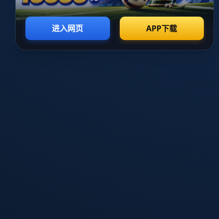
世界杯球队投注指南最佳地点推荐
当世界杯哨声吹响 不仅是球迷的盛宴 也是投注爱好者一年
了平台安全性 资金流转速度 和玩法深度 结果明明押中了热
及不同场景下如何搭配使用
明确世界杯球队投注的核心需求
围绕世界杯球队投注 最关键的是三件事 安全 合规 体验
为卡顿 赔率延迟或限制投注而频繁更换平台 一般来说 适
的三种角色 分别承担下单 执行 与分析决策的功能
在线持牌平台 综合型首选地点