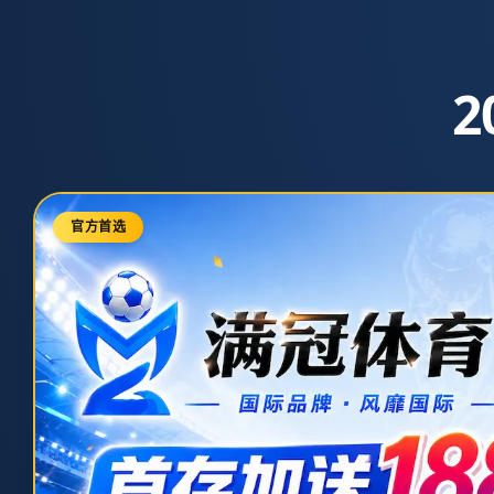
MENU
NEWS
新闻中心