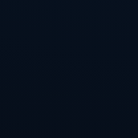
虽然在线平台已经占据主流 但在世界杯周期 实体合法投注
得考虑的投注地点 通常由国家或地区授权运营 在法规层面
事 一群人一边看球 一边讨论今晚是更看好进攻犀利的球队