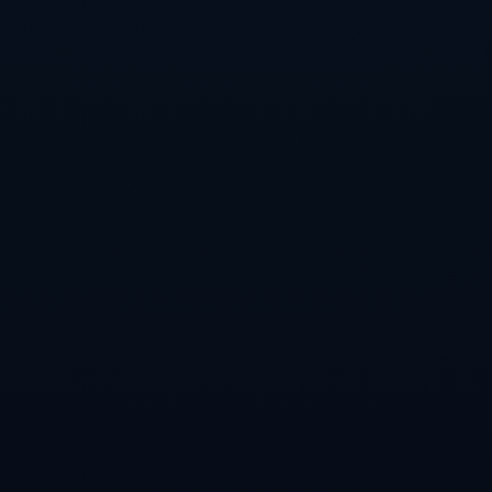
 对实时调整支持有限 多数情况下 你只能在赛前完成投注 很难像线上那
某支传统强队在小组赛踢法非常熟悉 认为他们对阵弱旅时往往不会全力猛
 然后用线上工具进行跟踪 形成互补