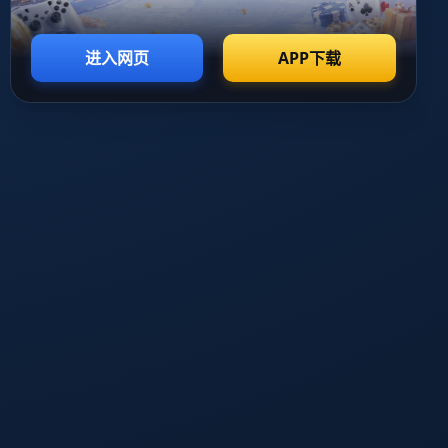
点 往往比你支持哪支球队更重要 很多人只盯着赔率 却忽视
强之前 更应该先搞清楚 世界杯球队投注的最佳去处在哪 以
非打一枪换一个地方 体验则让你在整届世界杯期间 不至于因
资讯社区和工具网站 它们并不互相排斥 反而是可以组合使用