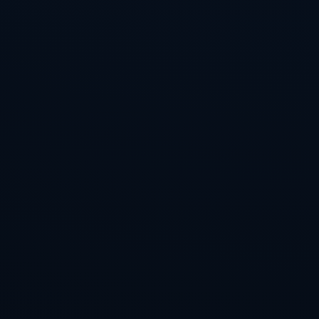
不过 实体投注站最大的限制也非常明显 玩法结构相对简单
法 因此更适合用来下简单的胜平负或比分类注单 比如你对
风格型投注 最好提前规划好几场比赛统一在投注站完成下单