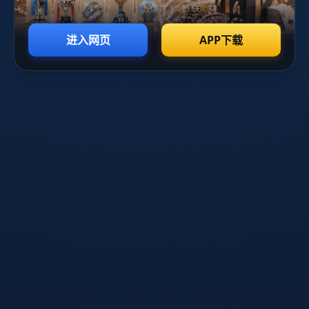
世界杯球队投注指南：最佳地点推荐
发布时间：2026-07-12T01:30:13+08:00
一度最期待的时刻 想要在这场全球狂欢中更理性地参与 选择合适的投注地
门球队 却在提现和限制方面吃了大亏 因此 在你讨论哪支黑马可能闯进四
 安全决定你投入的本金和盈利能否顺利收回 合规关系到平台是否长期稳定而
合大多数人的最佳地点可以分为三类 持牌在线平台 实体合法投注站 高口碑