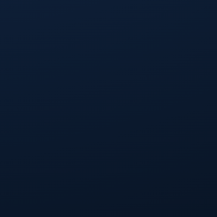
于品类丰富 玩法多样 从最经典的全场胜平负 让球 大小球
大 受情绪影响很强的赛事来说 在线平台的实时更新能力尤为
对比赛走势进行动态操作 这在传统线下渠道几乎无法做到
理 并不一定追求全网最高赔率 更要关注是否稳定 是否频繁
先 有的平台会提前按胜利结算 规避最后时刻被绝平的风险
活动 如果用得巧 组合球队投注时能有效分摊风险 尤其适合