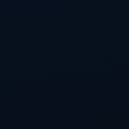
或者更看重观赛社交氛围的人来说 线下投注站仍然是一个值
期间 不少线下投注站都会开设临时观赛区 大屏播放热门赛
队画像 对赛前判断有帮助