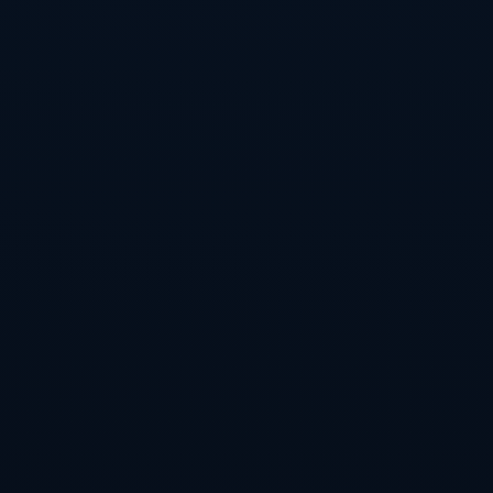
站依旧有不可替代的优势 对一些习惯使用现金 不希望留下过多线上记录 
更为明确 对初次尝试世界杯球队投注的新手具有一定心理安全感 在世界杯
 还是防守稳健的队伍 这种现场交流 很容易将零散信息拼成比较立体的球