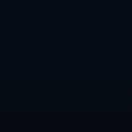
从惊天逆转到黑马突围，从裁判判罚争议到场外新闻，各类
信息扑面而来。赛事平台的关键任务之一，是提供高质量的
热点筛选与解读：用清晰的时间线梳理事件，用多方信息源
交叉验证，再配以专业评论，帮助用户在情绪之外看清事
实。
以某届世界杯的“越位争议球”为例，社交媒体上充斥着模糊
截图和截取片段的视频，很多人凭“肉眼感受”得出结论。而
专业赛事平台则使用高清多角度回放、越位线技术图、规则
文本对照，给出完整说明，既还原了判罚逻辑，也给用户上
了一堂规则科普课。这种从热点到知识的转化能力，是区分
普通信息流平台和真正世界杯赛事平台的关键。
平台还要提醒用户警惕假链接和非官方直播带来的风险。世
界杯期间，各类钓鱼网站、恶意插件常以“免费看高清直播”
为噱头进行传播。正规平台通过公告、推送和安全提示，引