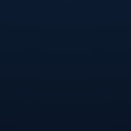
成本，也让他们更容易找到情绪的共鸣点。
数据与战术视角的深度解析价值
优质赛事平台的核心竞争力，已经从“信号稳定”转向“内容
深度”。在世界杯这样的短期高密度赛事中，平台通常会构
建完整的数据中台，实时呈现控球率、射门次数、预期进球
值xG、压迫指数等高级指标。对普通观众来说，合理引导
数据的解读方式尤为重要：平台在页面布局上会用简单的图
表、热区图和短评，为复杂数据“翻译”，比如把“高xG但进
球少”解释为球队终结能力欠佳，或门将发挥超常。
以某届世界杯的一场小组赛为例，一支传统强队在控球率达
到65%以上的情况下被对手绝杀淘汰，引发舆论争议。赛事
平台在赛后分析中，结合压迫强度图和反击路径图指出，这
支强队虽然控球时间长，但大多局限在中后场，真正进入对