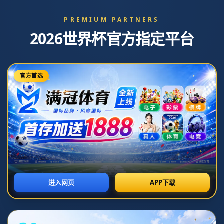
全面解读世界杯赛事平台：观赛指南与热
点解析