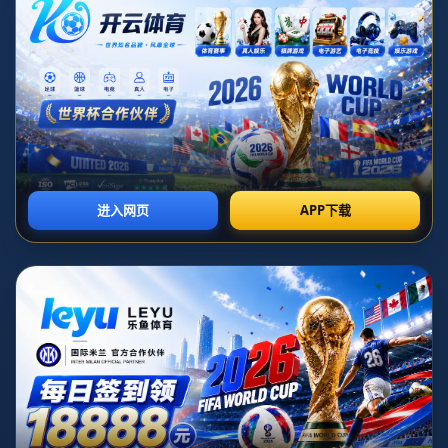
发布时间：2026-07-12T01:30:13+08:00
全面解读世界杯赛事平台观赛指南与热点解析
世界杯周期一到，球迷的第一反应往往不是“谁能夺冠”，而
是“去哪儿看、怎么看、和谁一起看”。从电视端到手机
App，从数据网站到社交媒体话题区，一个好的世界杯赛事
平台，已经不只是“能看球”的地方，更是信息、数据、互动
和情绪的综合出口。如何高效利用这些平台，获得沉浸式观
赛体验，同时又不被海量碎片化信息淹没，就成了每个球迷
必须掌握的一门“新手艺”。
多端融合的世界杯观赛入口