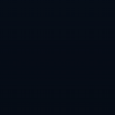
热点事件的快速解读与风险防范
世界杯期间，热点事件往往在几分钟内就能席卷各大平台，