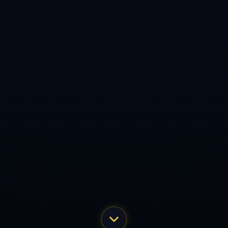
上一篇：堂安律表憾意：未為日本隊爭得成就，對伊朗戰役深感懊悔.
下一篇：西蒙喬丹點評加拉格爾 藍軍新賽季或掀起驚喜之風.
服务热线：0311-5377133
公司传真：15895271358
电子邮箱：admin@page-bocai.com
公司地址：贵州省贵阳市南明区沙南社区服务中心
Copyright 2024
BOCAI-娱乐 博彩娱乐登陆入口-在线投注
All Rights