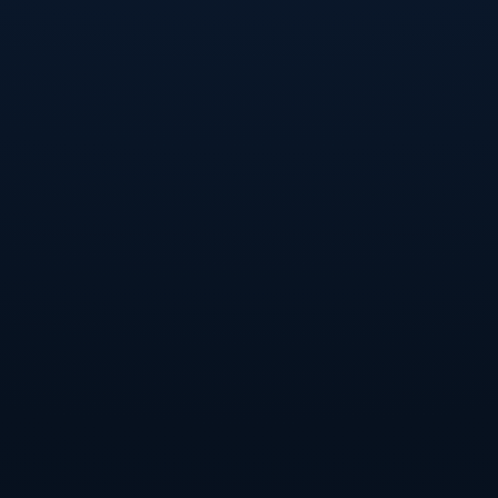
伊朗的关键时刻，他未能把握住机会，这不仅影响了比赛的结果，也影响
取胜利，但却与成功失之交臂。”他坦言道，这次失利促使他开始重新审
全队的战术安排**有关。日本队在比赛中明显缺乏一个有效的进攻策略，
性进攻。
键传球和进攻按次上明显低于伊朗队。缺乏足够的默契和战术支持，使堂