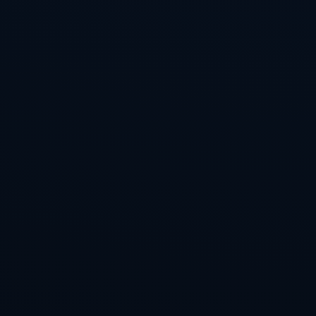
**从失误中汲取经验，未来可期**