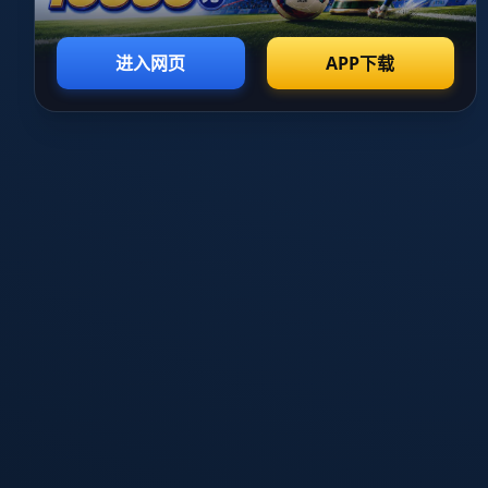
堂安律
**前言：从失落到自我反思，堂安律的足球人生新篇章**
在足球界，运动员的情感往往与赛场内外的表现息息相关。
懊悔，成为他反思职业生涯的一大转折点。
**堂安律与日本队的奋斗之路**
**堂安律**作为日本国家队的一员，常被寄予厚望。他
战伊朗的比赛中，堂安律未能如愿以偿地发挥出色，导致日