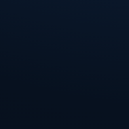
**对伊朗战役的深刻反思**
这场与伊朗的竞争被认为是堂安律的一次重大失误。在对战
错失的进球机会是他一生难忘的遗憾。“我本可以为球队争
的一大转折点。
**战术分析：问题出在哪里？**
在那场比赛中，堂安律的问题不仅局限于个人技术，还与**
防线*，但由于缺乏有效的配合和支援，始终未能形成威胁
根据比赛数据分析，日本队在控球率上虽占据优势，但在关