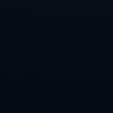
### 影响与启示：从战术调整到心理准备
对于曼城来说，输掉这一场并不意味着整体实力的下降，更
对手可能会借鉴这场比赛中纽卡斯尔的战术，这也是瓜帅需
而对于纽卡斯尔联，这场胜利不仅仅是击败强敌的快感，更
通过这场比赛，两队都获得了一次宝贵的反思机会。在强者