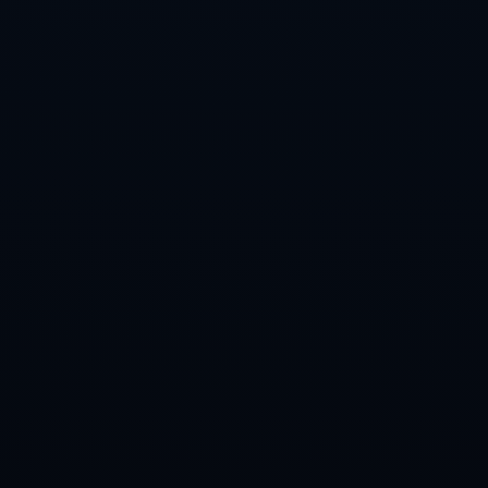
隊！.
联系我们
联系方式
留言反馈