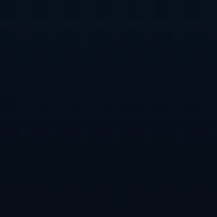
瓦伦西亚凭借**出色的反击战术**和**坚固的防线**，最终
以4-1大胜西甲巨人。在这场比赛中，瓦伦西亚的高效进攻
让人眼前一亮，而皇马则需要重新审视自己的防守与战术安
排。
**马德里竞技 vs 加的斯：苏亚雷斯的制胜表现**
**马德里竞技**在本轮对战加的斯的比赛中，再次展示了他
们的强大实力。值得一提的是，前巴萨球星**苏亚雷斯**在
这场比赛中大放异彩，在他的带领下，马德里竞技以4-0的
比分轻松取胜。他不仅打入关键进球，还多次为队友创造得
分机会，显示出他在比赛中的全能表现。苏亚雷斯的加盟让
马竞在西甲的竞争中更具威胁。