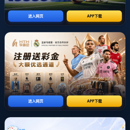
**巴塞罗那 vs 贝蒂斯：梅西的王者归来**
本轮比赛中，巴塞罗那对阵贝蒂斯的比赛无疑是焦点之一。
在这场比赛中，巴塞罗那的王牌**梅西**再度展现了巨星风
采。虽然上半场巴萨一度陷入苦战，但下半场梅西的替补登